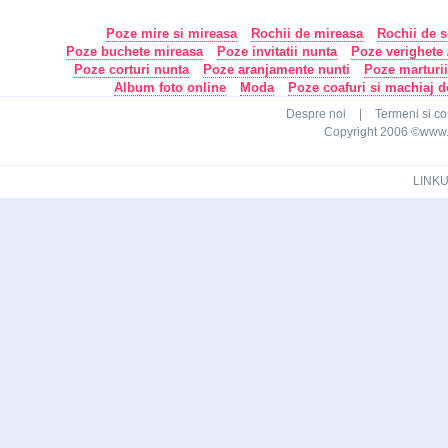
Poze mire si mireasa
Rochii de mireasa
Rochii de s
Poze buchete mireasa
Poze invitatii nunta
Poze verighete /
Poze corturi nunta
Poze aranjamente nunti
Poze marturi
Album foto online
Moda
Poze coafuri si machiaj 
Despre noi
|
Termeni si con
Copyright 2006 ©www.ca
LINKU