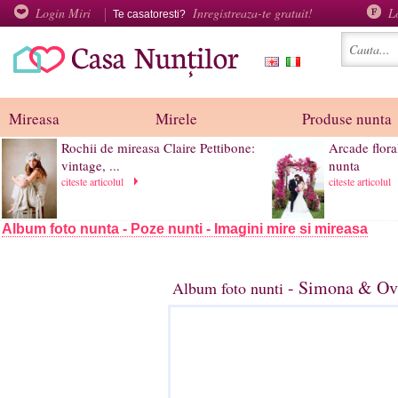
Login Miri
Inregistreaza-te gratuit!
L
Te casatoresti?
Mireasa
Mirele
Produse nunta
Rochii de mireasa Claire Pettibone:
Arcade flora
vintage, ...
nunta
citeste articolul
citeste articolul
Album foto nunta - Poze nunti - Imagini mire si mireasa
- Simona & Ovi
Album foto nunti