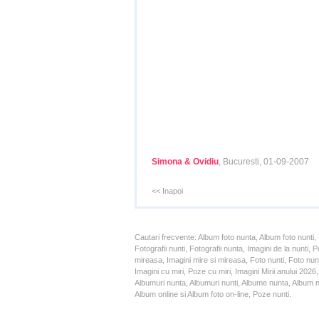
Simona & Ovidiu
, Bucuresti, 01-09-2007
<< Inapoi
Cautari frecvente: Album foto nunta, Album foto nunti,
Fotografii nunti, Fotografii nunta, Imagini de la nunt
mireasa, Imagini mire si mireasa, Foto nunti, Foto nun
Imagini cu miri, Poze cu miri, Imagini Mirii anului 20
Albumuri nunta, Albumuri nunti, Albume nunta, Album nun
Album online si Album foto on-line, Poze nunti.