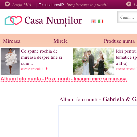
Login Miri
Inregistreaza-te gratuit!
L
Te casatoresti?
Mireasa
Mirele
Produse nunta
Ce spune rochia de
Idei pentru
mireasa despre tine si
tematice (p
cum...
a II-a)
citeste articolul
citeste articol
Album foto nunta - Poze nunti - Imagini mire si mireasa
- Gabriela & Ga
Album foto nunti