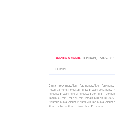
Gabriela & Gabriel
, Bucuresti, 07-07-2007
<< Inapoi
Cautari frecvente: Album foto nunta, Album foto nunti,
Fotografii nunti, Fotografii nunta, Imagini de la nunt
mireasa, Imagini mire si mireasa, Foto nunti, Foto nun
Imagini cu miri, Poze cu miri, Imagini Mirii anului 20
Albumuri nunta, Albumuri nunti, Albume nunta, Album nun
Album online si Album foto on-line, Poze nunti.