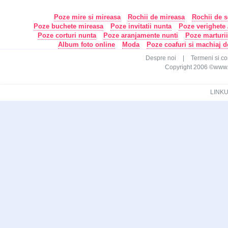
Poze mire si mireasa
Rochii de mireasa
Rochii de s
Poze buchete mireasa
Poze invitatii nunta
Poze verighete /
Poze corturi nunta
Poze aranjamente nunti
Poze marturi
Album foto online
Moda
Poze coafuri si machiaj 
Despre noi
|
Termeni si con
Copyright 2006 ©www.ca
LINKU