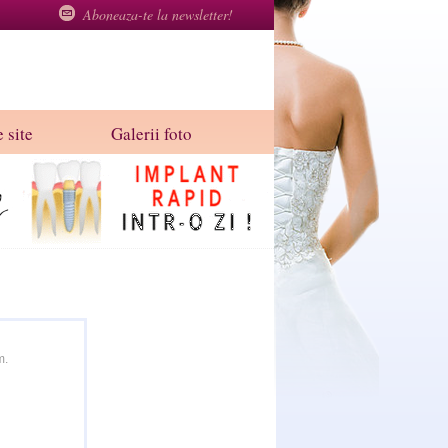
Aboneaza-te la newsletter!
 site
Galerii foto
m.