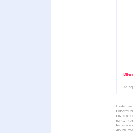
Mihae
<< Ina
Cautari fre
Fotografii n
Poze mireas
nunta, Imagi
Poza mire, A
Albume foto 