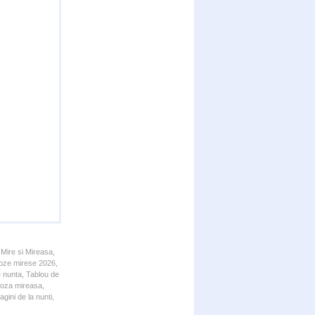
 Mire si Mireasa,
 Poze mirese 2026,
e nunta, Tablou de
 Poza mireasa,
gini de la nunti,