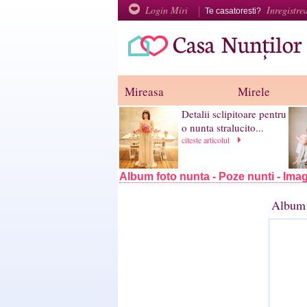
Login Miri
Inregistre
Te casatoresti?
Mireasa
Mirele
Detalii sclipitoare pentru
o nunta stralucito...
citeste articolul
Album foto nunta - Poze nunti - Imag
Album 