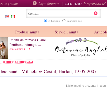
aza-te gratuit!
Login furnizori
Inregistreaza-te!
Esti furnizor?
in furnizori
in articole site
Produse nunta
Servicii nunta
Articole
Rochii de mireasa Claire
Pettibone: vintage, ...
citeste articolul
ini mire si mireasa
- Mihaela & Costel, Harlau, 19-05-2007
foto nunti
Nicio imagine prezenta in albu