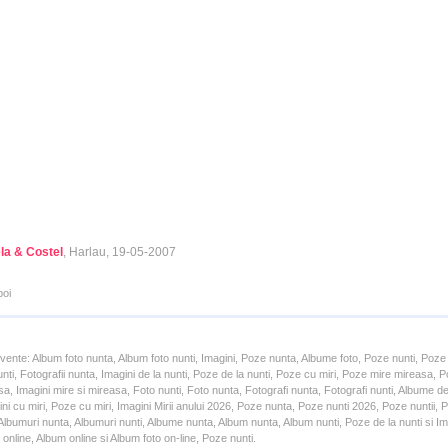
la & Costel
, Harlau, 19-05-2007
poi
cvente: Album foto nunta, Album foto nunti, Imagini, Poze nunta, Albume foto, Poze nunti, Poze
unti, Fotografii nunta, Imagini de la nunti, Poze de la nunti, Poze cu miri, Poze mire mireasa,
a, Imagini mire si mireasa, Foto nunti, Foto nunta, Fotografi nunta, Fotografi nunti, Albume d
ni cu miri, Poze cu miri, Imagini Mirii anului 2026, Poze nunta, Poze nunti 2026, Poze nuntii,
lbumuri nunta, Albumuri nunti, Albume nunta, Album nunta, Album nunti, Poze de la nunti si Ima
online, Album online si Album foto on-line, Poze nunti.