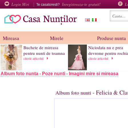
Login Miri
Inregistreaza-te gratuit!
L
Te casatoresti?
Mireasa
Mirele
Produse nunta
Buchete de mireasa
Niciodata nu e prea
pentru nunti de toamna
devreme pentru rochia 
citeste articolul
citeste articolul
Album foto nunta - Poze nunti - Imagini mire si mireasa
- Felicia & Cla
Album foto nunti