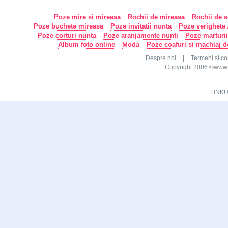
Poze mire si mireasa
Rochii de mireasa
Rochii de s
Poze buchete mireasa
Poze invitatii nunta
Poze verighete /
Poze corturi nunta
Poze aranjamente nunti
Poze marturi
Album foto online
Moda
Poze coafuri si machiaj 
Despre noi
|
Termeni si con
Copyright 2006 ©www.ca
LINKU