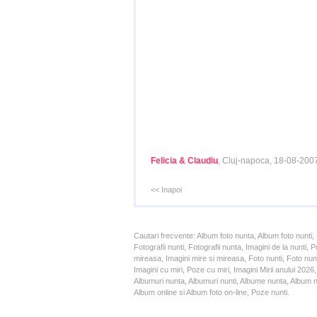
Felicia & Claudiu
, Cluj-napoca, 18-08-200
<< Inapoi
Cautari frecvente: Album foto nunta, Album foto nunti,
Fotografii nunti, Fotografii nunta, Imagini de la nunt
mireasa, Imagini mire si mireasa, Foto nunti, Foto nun
Imagini cu miri, Poze cu miri, Imagini Mirii anului 20
Albumuri nunta, Albumuri nunti, Albume nunta, Album nun
Album online si Album foto on-line, Poze nunti.