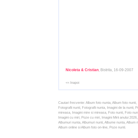
Nicoleta & Cristian
, Bistrita, 16-09-2007
<< Inapoi
Cautari frecvente: Album foto nunta, Album foto nunti,
Fotografii nunti, Fotografii nunta, Imagini de la nunt
mireasa, Imagini mire si mireasa, Foto nunti, Foto nun
Imagini cu miri, Poze cu miri, Imagini Mirii anului 20
Albumuri nunta, Albumuri nunti, Albume nunta, Album nun
Album online si Album foto on-line, Poze nunti.