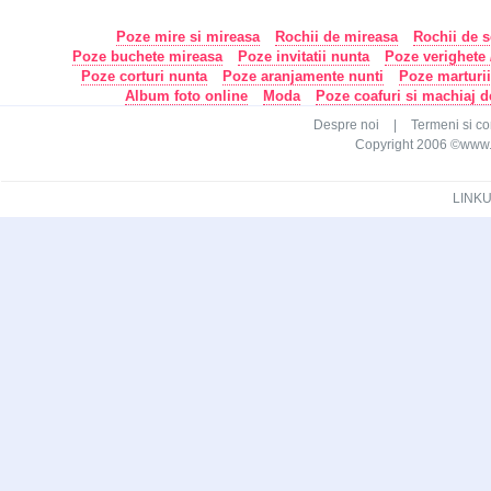
Poze mire si mireasa
Rochii de mireasa
Rochii de s
Poze buchete mireasa
Poze invitatii nunta
Poze verighete /
Poze corturi nunta
Poze aranjamente nunti
Poze marturi
Album foto online
Moda
Poze coafuri si machiaj 
Despre noi
|
Termeni si con
Copyright 2006 ©www.ca
LINKU