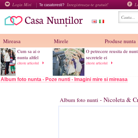
Login Miri
Inregistreaza-te gratuit!
L
Te casatoresti?
Mireasa
Mirele
Produse nunta
Cum sa ai o
O petrecere reusita de nunt
nunta altfel
secretele ei
citeste articolul
citeste articolul
Album foto nunta - Poze nunti - Imagini mire si mireasa
- Nicoleta & Cr
Album foto nunti