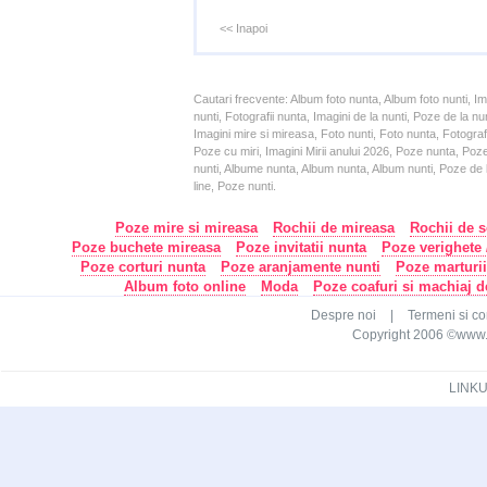
<< Inapoi
Cautari frecvente: Album foto nunta, Album foto nunti, I
nunti, Fotografii nunta, Imagini de la nunti, Poze de la
Imagini mire si mireasa, Foto nunti, Foto nunta, Fotograf
Poze cu miri, Imagini Mirii anului 2026, Poze nunta, Poz
nunti, Albume nunta, Album nunta, Album nunti, Poze de la
line, Poze nunti.
Poze mire si mireasa
Rochii de mireasa
Rochii de s
Poze buchete mireasa
Poze invitatii nunta
Poze verighete /
Poze corturi nunta
Poze aranjamente nunti
Poze marturi
Album foto online
Moda
Poze coafuri si machiaj 
Despre noi
|
Termeni si con
Copyright 2006 ©www.ca
LINKU