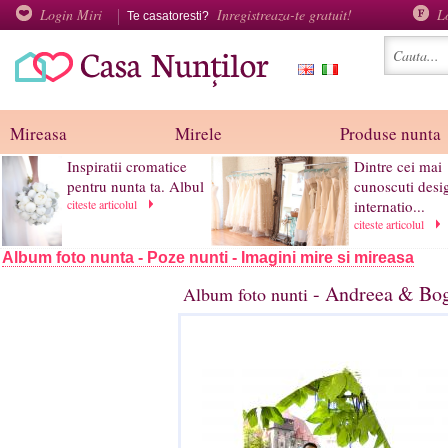
Login Miri
Inregistreaza-te gratuit!
L
Te casatoresti?
Mireasa
Mirele
Produse nunta
Inspiratii cromatice
Dintre cei mai
pentru nunta ta. Albul
cunoscuti desi
citeste articolul
internatio...
citeste articolul
Album foto nunta - Poze nunti - Imagini mire si mireasa
- Andreea & Bog
Album foto nunti