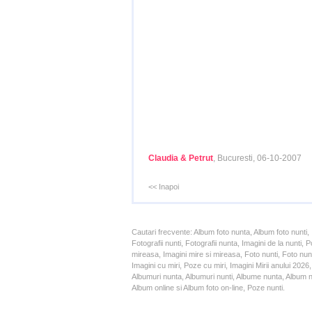
Claudia & Petrut
, Bucuresti, 06-10-2007
<< Inapoi
Cautari frecvente: Album foto nunta, Album foto nunti,
Fotografii nunti, Fotografii nunta, Imagini de la nunt
mireasa, Imagini mire si mireasa, Foto nunti, Foto nun
Imagini cu miri, Poze cu miri, Imagini Mirii anului 20
Albumuri nunta, Albumuri nunti, Albume nunta, Album nun
Album online si Album foto on-line, Poze nunti.