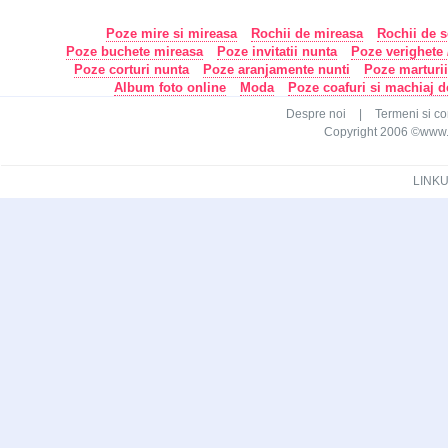
Poze mire si mireasa
Rochii de mireasa
Rochii de s
Poze buchete mireasa
Poze invitatii nunta
Poze verighete /
Poze corturi nunta
Poze aranjamente nunti
Poze marturi
Album foto online
Moda
Poze coafuri si machiaj 
Despre noi
|
Termeni si con
Copyright 2006 ©www.ca
LINKU