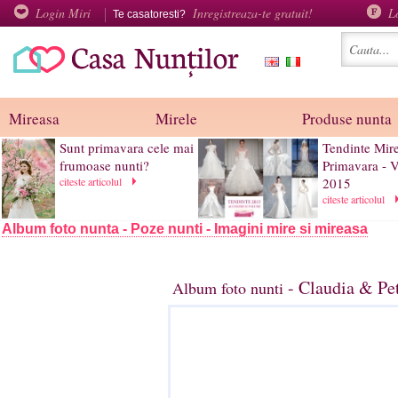
Login Miri
Inregistreaza-te gratuit!
L
Te casatoresti?
Mireasa
Mirele
Produse nunta
Sunt primavara cele mai
Tendinte Mir
frumoase nunti?
Primavara - 
citeste articolul
2015
citeste articolul
Album foto nunta - Poze nunti - Imagini mire si mireasa
- Claudia & Pet
Album foto nunti