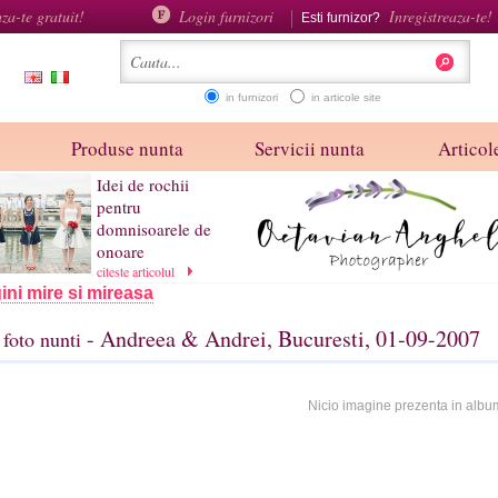
aza-te gratuit!
Login furnizori
Inregistreaza-te!
Esti furnizor?
in furnizori
in articole site
Produse nunta
Servicii nunta
Articole
Idei de rochii
pentru
domnisoarele de
onoare
citeste articolul
ini mire si mireasa
- Andreea & Andrei, Bucuresti, 01-09-2007
foto nunti
Nicio imagine prezenta in albu