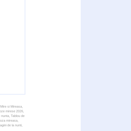
 Mire si Mireasa,
 Poze mirese 2026,
e nunta, Tablou de
 Poza mireasa,
gini de la nunti,