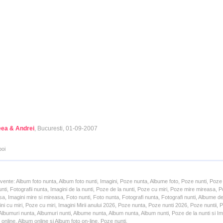
ea & Andrei
, Bucuresti, 01-09-2007
poi
cvente: Album foto nunta, Album foto nunti, Imagini, Poze nunta, Albume foto, Poze nunti, Poze
unti, Fotografii nunta, Imagini de la nunti, Poze de la nunti, Poze cu miri, Poze mire mireasa,
a, Imagini mire si mireasa, Foto nunti, Foto nunta, Fotografi nunta, Fotografi nunti, Albume d
ni cu miri, Poze cu miri, Imagini Mirii anului 2026, Poze nunta, Poze nunti 2026, Poze nuntii,
lbumuri nunta, Albumuri nunti, Albume nunta, Album nunta, Album nunti, Poze de la nunti si Ima
online, Album online si Album foto on-line, Poze nunti.