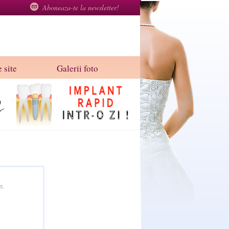
Aboneaza-te la newsletter!
 site
Galerii foto
m.