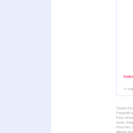
Andre
<< Ina
Cautari fre
Fotografii n
Poze mireas
nunta, Imagi
Poza mire, A
Albume foto 