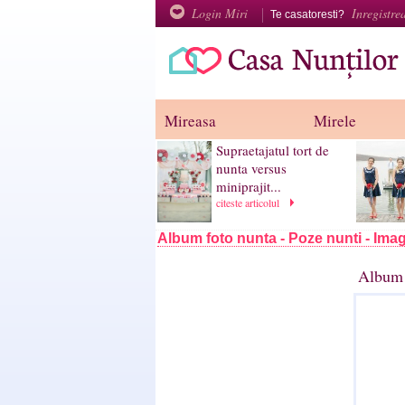
Login Miri
Inregistre
Te casatoresti?
Mireasa
Mirele
Supraetajatul tort de
nunta versus
miniprajit...
citeste articolul
Album foto nunta - Poze nunti - Imag
Album 