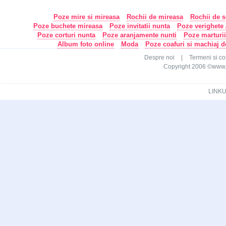
Poze mire si mireasa
Rochii de mireasa
Rochii de s
Poze buchete mireasa
Poze invitatii nunta
Poze verighete /
Poze corturi nunta
Poze aranjamente nunti
Poze marturi
Album foto online
Moda
Poze coafuri si machiaj 
Despre noi
|
Termeni si con
Copyright 2006 ©www.ca
LINKU