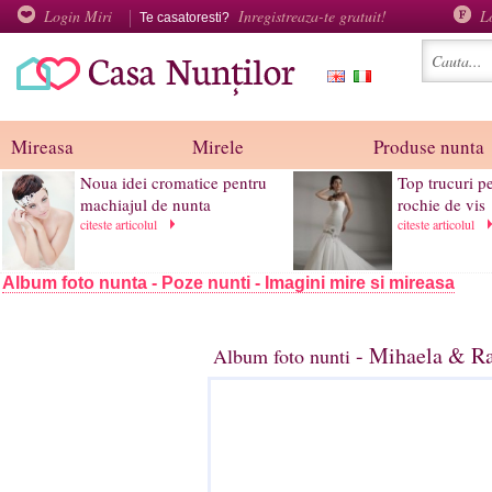
Login Miri
Inregistreaza-te gratuit!
L
Te casatoresti?
Mireasa
Mirele
Produse nunta
Noua idei cromatice pentru
Top trucuri p
machiajul de nunta
rochie de vis
citeste articolul
citeste articolul
Album foto nunta - Poze nunti - Imagini mire si mireasa
- Mihaela & Ra
Album foto nunti