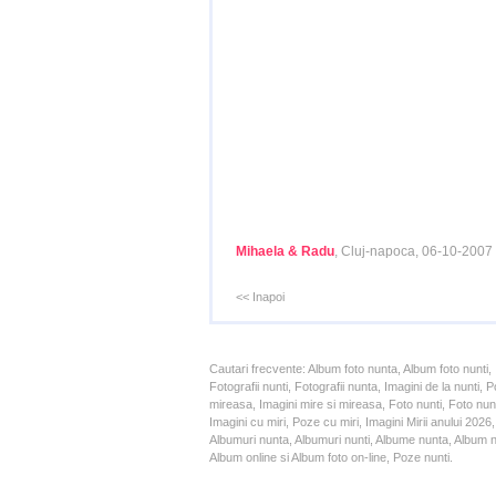
Mihaela & Radu
, Cluj-napoca, 06-10-2007
<< Inapoi
Cautari frecvente: Album foto nunta, Album foto nunti,
Fotografii nunti, Fotografii nunta, Imagini de la nunt
mireasa, Imagini mire si mireasa, Foto nunti, Foto nun
Imagini cu miri, Poze cu miri, Imagini Mirii anului 20
Albumuri nunta, Albumuri nunti, Albume nunta, Album nun
Album online si Album foto on-line, Poze nunti.