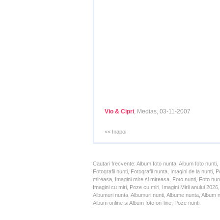
Vio & Cipri
, Medias, 03-11-2007
<< Inapoi
Cautari frecvente: Album foto nunta, Album foto nunti,
Fotografii nunti, Fotografii nunta, Imagini de la nunt
mireasa, Imagini mire si mireasa, Foto nunti, Foto nun
Imagini cu miri, Poze cu miri, Imagini Mirii anului 20
Albumuri nunta, Albumuri nunti, Albume nunta, Album nun
Album online si Album foto on-line, Poze nunti.