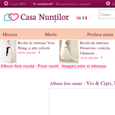
Login Miri
Inregistreaza-te gratuit!
L
Te casatoresti?
Mireasa
Mirele
Produse nunta
Rochii de mireasa Vera
Rochii de mireasa
Wang si alte colectii
Pronovias: colectia
citeste articolul
Glamour...
citeste articolul
Album foto nunta - Poze nunti - Imagini mire si mireasa
- Vio & Cipri,
Album foto nunti