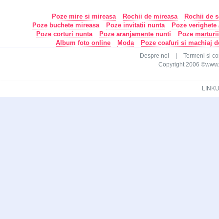
Poze mire si mireasa
Rochii de mireasa
Rochii de s
Poze buchete mireasa
Poze invitatii nunta
Poze verighete /
Poze corturi nunta
Poze aranjamente nunti
Poze marturi
Album foto online
Moda
Poze coafuri si machiaj 
Despre noi
|
Termeni si con
Copyright 2006 ©www.ca
LINKU