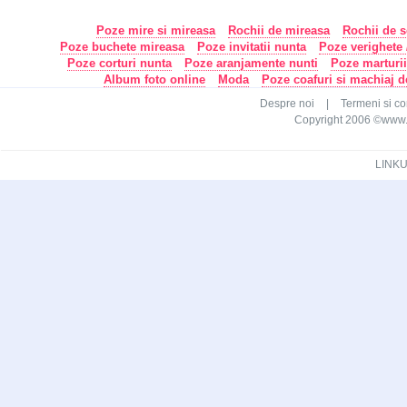
Poze mire si mireasa
Rochii de mireasa
Rochii de s
Poze buchete mireasa
Poze invitatii nunta
Poze verighete /
Poze corturi nunta
Poze aranjamente nunti
Poze marturi
Album foto online
Moda
Poze coafuri si machiaj 
Despre noi
|
Termeni si con
Copyright 2006 ©www.ca
LINKU