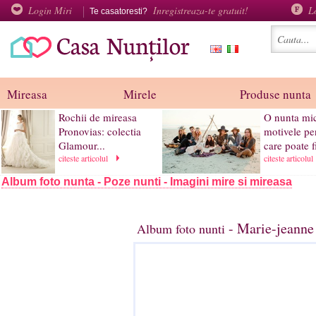
Login Miri
Inregistreaza-te gratuit!
L
Te casatoresti?
Mireasa
Mirele
Produse nunta
Rochii de mireasa
O nunta mic
Pronovias: colectia
motivele pe
Glamour...
care poate fi
citeste articolul
citeste articolul
Album foto nunta - Poze nunti - Imagini mire si mireasa
- Marie-jeanne 
Album foto nunti