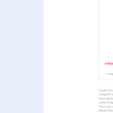
Adina
<< Ina
Cautari fre
Fotografii n
Poze mireas
nunta, Imagi
Poza mire, A
Albume foto 