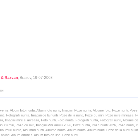
 & Razvan
, Brasov, 19-07-2008
poi
cvente: Album foto nunta, Album foto nunti, Imagini, Poze nunta, Albume foto, Poze nunti, Poze
unti, Fotografii nunta, Imagini de la nunti, Poze de la nunti, Poze cu miri, Poze mire mireasa,
a, Imagini mire si mireasa, Foto nunti, Foto nunta, Fotografi nunta, Fotografi nunti, Albume d
ni cu miri, Poze cu miri, Imagini Mirii anului 2026, Poze nunta, Poze nunti 2026, Poze nuntii,
lbumuri nunta, Albumuri nunti, Albume nunta, Album nunta, Album nunti, Poze de la nunti si Ima
online, Album online si Album foto on-line, Poze nunti.