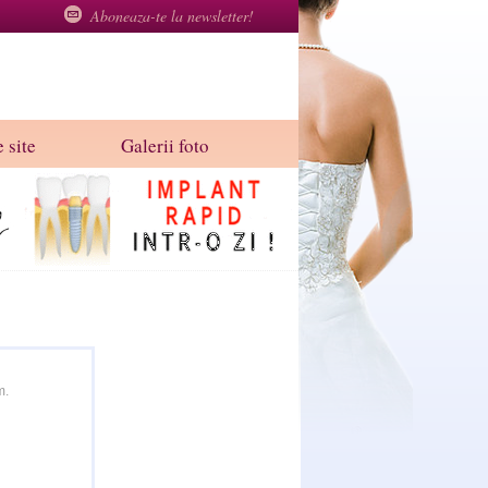
Aboneaza-te la newsletter!
 site
Galerii foto
m.