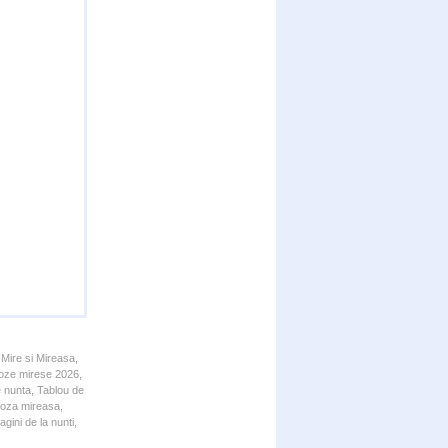
 Mire si Mireasa,
 Poze mirese 2026,
e nunta, Tablou de
 Poza mireasa,
gini de la nunti,