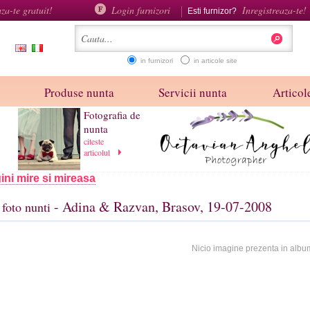
aza-te gratuit!
Login furnizori
Inregistreaza-te!
Esti furnizor?
in furnizori
in articole site
Produse nunta
Servicii nunta
Articole
Fotografia de
nunta
citeste
articolul
ini mire si mireasa
- Adina & Razvan, Brasov, 19-07-2008
foto nunti
Nicio imagine prezenta in albu