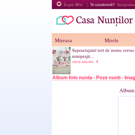
Login Miri
Inregistre
Te casatoresti?
Mireasa
Mirele
Supraetajatul tort de nunta versus
miniprajit...
citeste articolul
Album foto nunta - Poze nunti - Imag
Album 