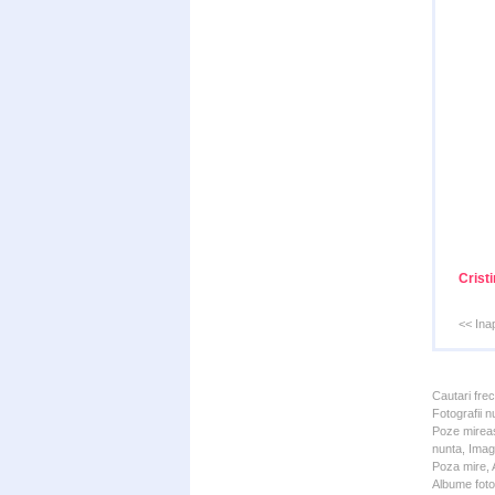
Crist
<< Ina
Cautari fre
Fotografii n
Poze mireas
nunta, Imagi
Poza mire, A
Albume foto 