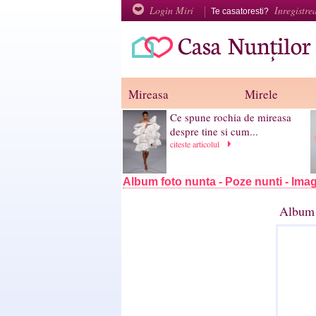
Login Miri
Inregistre
Te casatoresti?
Mireasa
Mirele
Ce spune rochia de mireasa
despre tine si cum...
citeste articolul
Album foto nunta - Poze nunti - Imag
Album 