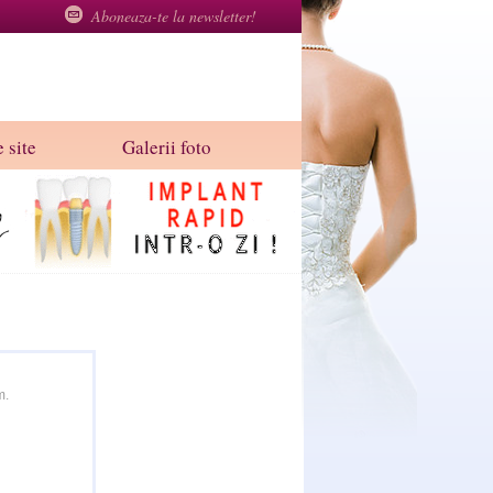
Aboneaza-te la newsletter!
 site
Galerii foto
m.