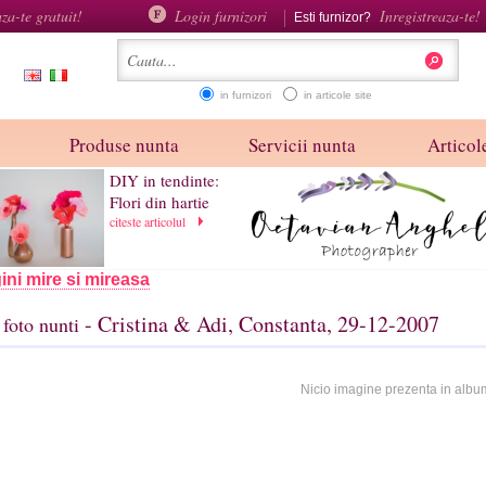
aza-te gratuit!
Login furnizori
Inregistreaza-te!
Esti furnizor?
in furnizori
in articole site
Produse nunta
Servicii nunta
Articole
DIY in tendinte:
Flori din hartie
citeste articolul
ini mire si mireasa
- Cristina & Adi, Constanta, 29-12-2007
foto nunti
Nicio imagine prezenta in albu