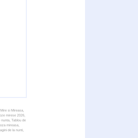
 Mire si Mireasa,
 Poze mirese 2026,
e nunta, Tablou de
 Poza mireasa,
gini de la nunti,