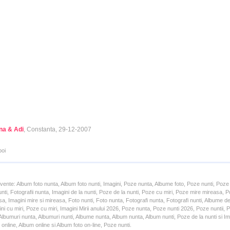
ina & Adi
, Constanta, 29-12-2007
poi
cvente: Album foto nunta, Album foto nunti, Imagini, Poze nunta, Albume foto, Poze nunti, Poze
unti, Fotografii nunta, Imagini de la nunti, Poze de la nunti, Poze cu miri, Poze mire mireasa,
a, Imagini mire si mireasa, Foto nunti, Foto nunta, Fotografi nunta, Fotografi nunti, Albume d
ni cu miri, Poze cu miri, Imagini Mirii anului 2026, Poze nunta, Poze nunti 2026, Poze nuntii,
lbumuri nunta, Albumuri nunti, Albume nunta, Album nunta, Album nunti, Poze de la nunti si Ima
online, Album online si Album foto on-line, Poze nunti.