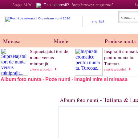
Login Miri
Inregistreaza-te gratuit!
L
Te casatoresti?
Mireasa
Mirele
Produse nunta
Supraetajatul tort de
Inspiratii cromati
nunta versus
pentru nunta ta.
miniprajit...
Turcoaz...
citeste articolul
citeste articolul
Album foto nunta - Poze nunti - Imagini mire si mireasa
- Tatiana & Luc
Album foto nunti