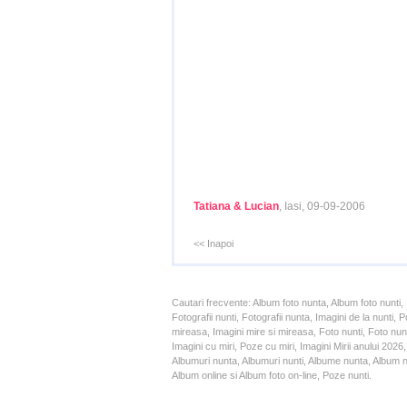
Tatiana & Lucian
, Iasi, 09-09-2006
<< Inapoi
Cautari frecvente: Album foto nunta, Album foto nunti,
Fotografii nunti, Fotografii nunta, Imagini de la nunt
mireasa, Imagini mire si mireasa, Foto nunti, Foto nun
Imagini cu miri, Poze cu miri, Imagini Mirii anului 20
Albumuri nunta, Albumuri nunti, Albume nunta, Album nun
Album online si Album foto on-line, Poze nunti.