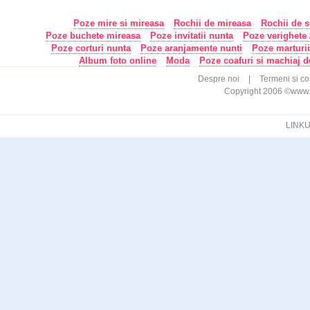
Poze mire si mireasa
Rochii de mireasa
Rochii de s
Poze buchete mireasa
Poze invitatii nunta
Poze verighete /
Poze corturi nunta
Poze aranjamente nunti
Poze marturi
Album foto online
Moda
Poze coafuri si machiaj 
Despre noi
|
Termeni si con
Copyright 2006 ©www.ca
LINKU