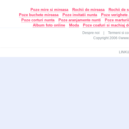
Poze mire si mireasa
Rochii de mireasa
Rochii de s
Poze buchete mireasa
Poze invitatii nunta
Poze verighete /
Poze corturi nunta
Poze aranjamente nunti
Poze marturi
Album foto online
Moda
Poze coafuri si machiaj 
Despre noi
|
Termeni si con
Copyright 2006 ©www.ca
LINKU