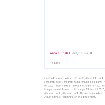
Anca & Cristi
, Ludus, 07-06-2008
<< Inapoi
Cautari frecvente: Album foto nunta, Album foto nunti,
Fotografii nunti, Fotografii nunta, Imagini de la nunt
mireasa, Imagini mire si mireasa, Foto nunti, Foto nun
Imagini cu miri, Poze cu miri, Imagini Mirii anului 20
Albumuri nunta, Albumuri nunti, Albume nunta, Album nun
Album online si Album foto on-line, Poze nunti.