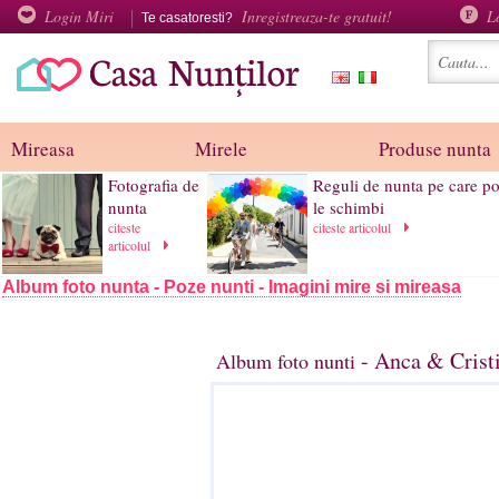
Login Miri
Inregistreaza-te gratuit!
L
Te casatoresti?
Mireasa
Mirele
Produse nunta
Fotografia de
Reguli de nunta pe care po
nunta
le schimbi
citeste
citeste articolul
articolul
Album foto nunta - Poze nunti - Imagini mire si mireasa
- Anca & Crist
Album foto nunti