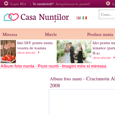
Login Miri
Inregistreaza-te gratuit!
L
Te casatoresti?
Mireasa
Mirele
Produse nunta
Idei DIY pentru nunta
Idei pentru nu
voastra de toamna
tematice (part
citeste articolul
II-a)
citeste articolul
Album foto nunta - Poze nunti - Imagini mire si mireasa
- Craciunoiu Al
Album foto nunti
2008