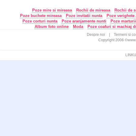
Poze mire si mireasa
Rochii de mireasa
Rochii de s
Poze buchete mireasa
Poze invitatii nunta
Poze verighete /
Poze corturi nunta
Poze aranjamente nunti
Poze marturi
Album foto online
Moda
Poze coafuri si machiaj 
Despre noi
|
Termeni si con
Copyright 2006 ©www.ca
LINKU