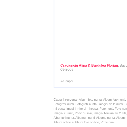
Craciunoiu Alina & Burdulea Florian
, Bucu
08-2008
<< Inapoi
Cautari frecvente: Album foto nunta, Album foto nunti,
Fotografii nunti, Fotografii nunta, Imagini de la nunt
mireasa, Imagini mire si mireasa, Foto nunti, Foto nun
Imagini cu miri, Poze cu miri, Imagini Mirii anului 20
Albumuri nunta, Albumuri nunti, Albume nunta, Album nun
Album online si Album foto on-line, Poze nunti.