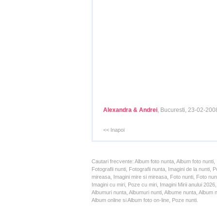
Alexandra & Andrei
, Bucuresti, 23-02-200
<< Inapoi
Cautari frecvente: Album foto nunta, Album foto nunti,
Fotografii nunti, Fotografii nunta, Imagini de la nunt
mireasa, Imagini mire si mireasa, Foto nunti, Foto nun
Imagini cu miri, Poze cu miri, Imagini Mirii anului 20
Albumuri nunta, Albumuri nunti, Albume nunta, Album nun
Album online si Album foto on-line, Poze nunti.