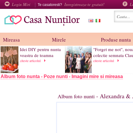
Login Miri
Inregistreaza-te gratuit!
L
Te casatoresti?
Mireasa
Mirele
Produse nunta
Idei DIY pentru nunta
"Forget me not", nou
voastra de toamna
colectie semnata Clau
citeste articolul
citeste articolul
Album foto nunta - Poze nunti - Imagini mire si mireasa
- Alexandra & 
Album foto nunti