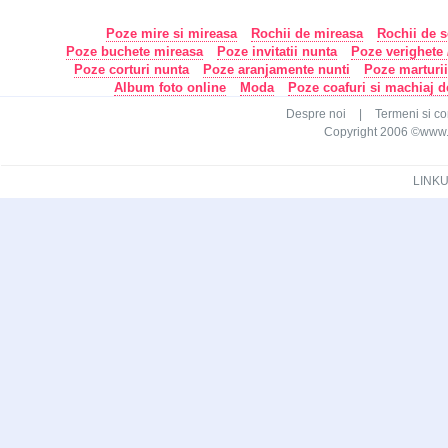
Poze mire si mireasa
Rochii de mireasa
Rochii de s
Poze buchete mireasa
Poze invitatii nunta
Poze verighete /
Poze corturi nunta
Poze aranjamente nunti
Poze marturi
Album foto online
Moda
Poze coafuri si machiaj 
Despre noi
|
Termeni si con
Copyright 2006 ©www.ca
LINKU