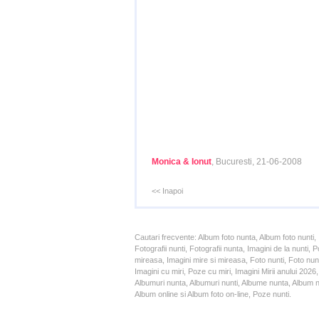
Monica & Ionut
, Bucuresti, 21-06-2008
<< Inapoi
Cautari frecvente: Album foto nunta, Album foto nunti,
Fotografii nunti, Fotografii nunta, Imagini de la nunt
mireasa, Imagini mire si mireasa, Foto nunti, Foto nun
Imagini cu miri, Poze cu miri, Imagini Mirii anului 20
Albumuri nunta, Albumuri nunti, Albume nunta, Album nun
Album online si Album foto on-line, Poze nunti.