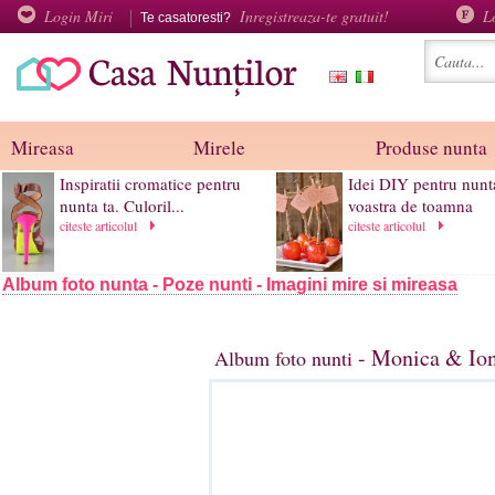
Login Miri
Inregistreaza-te gratuit!
L
Te casatoresti?
Mireasa
Mirele
Produse nunta
Inspiratii cromatice pentru
Idei DIY pentru nunt
nunta ta. Culoril...
voastra de toamna
citeste articolul
citeste articolul
Album foto nunta - Poze nunti - Imagini mire si mireasa
- Monica & Ion
Album foto nunti