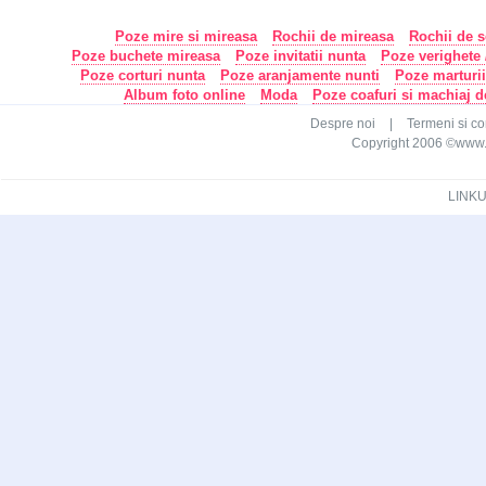
Poze mire si mireasa
Rochii de mireasa
Rochii de s
Poze buchete mireasa
Poze invitatii nunta
Poze verighete /
Poze corturi nunta
Poze aranjamente nunti
Poze marturi
Album foto online
Moda
Poze coafuri si machiaj 
Despre noi
|
Termeni si con
Copyright 2006 ©www.ca
LINKU