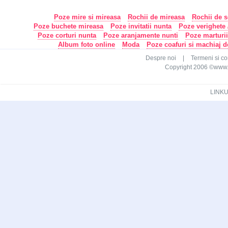
Poze mire si mireasa
Rochii de mireasa
Rochii de s
Poze buchete mireasa
Poze invitatii nunta
Poze verighete /
Poze corturi nunta
Poze aranjamente nunti
Poze marturi
Album foto online
Moda
Poze coafuri si machiaj 
Despre noi
|
Termeni si con
Copyright 2006 ©www.ca
LINKU