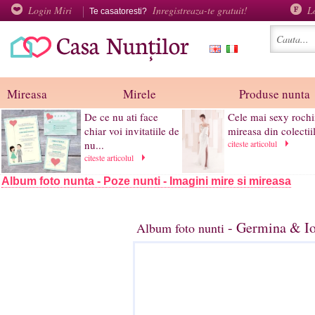
Login Miri
Inregistreaza-te gratuit!
L
Te casatoresti?
Mireasa
Mirele
Produse nunta
De ce nu ati face
Cele mai sexy rochi
chiar voi invitatiile de
mireasa din colectiil
nu...
citeste articolul
citeste articolul
Album foto nunta - Poze nunti - Imagini mire si mireasa
- Germina & Io
Album foto nunti