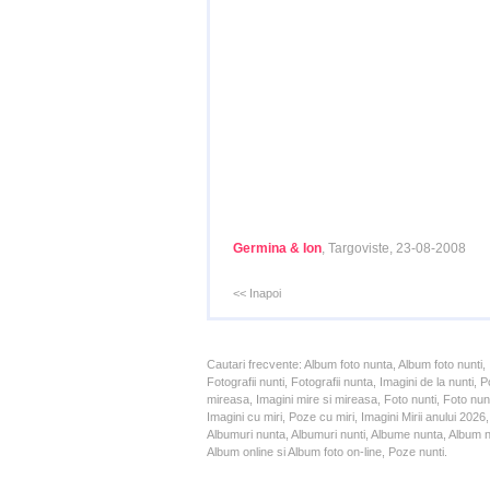
Germina & Ion
, Targoviste, 23-08-2008
<< Inapoi
Cautari frecvente: Album foto nunta, Album foto nunti,
Fotografii nunti, Fotografii nunta, Imagini de la nunt
mireasa, Imagini mire si mireasa, Foto nunti, Foto nun
Imagini cu miri, Poze cu miri, Imagini Mirii anului 20
Albumuri nunta, Albumuri nunti, Albume nunta, Album nun
Album online si Album foto on-line, Poze nunti.