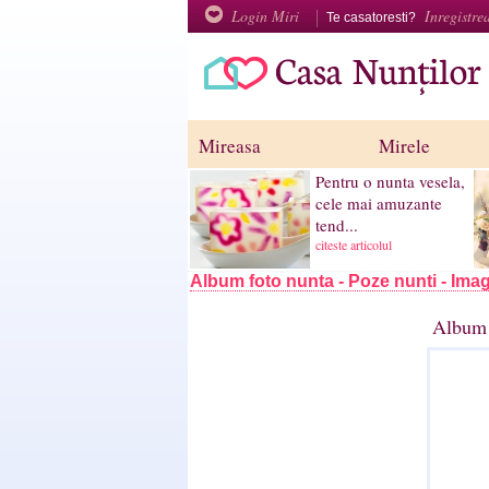
Login Miri
Inregistre
Te casatoresti?
Mireasa
Mirele
Pentru o nunta vesela,
cele mai amuzante
tend...
citeste articolul
Album foto nunta - Poze nunti - Imag
Album 