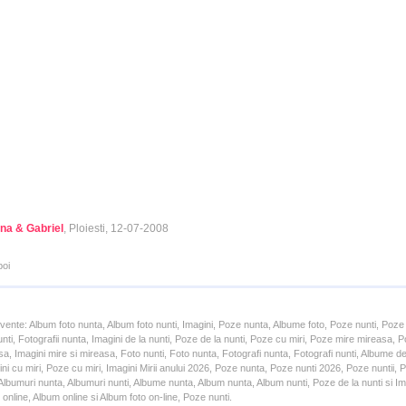
ina & Gabriel
, Ploiesti, 12-07-2008
poi
cvente: Album foto nunta, Album foto nunti, Imagini, Poze nunta, Albume foto, Poze nunti, Poze
unti, Fotografii nunta, Imagini de la nunti, Poze de la nunti, Poze cu miri, Poze mire mireasa,
a, Imagini mire si mireasa, Foto nunti, Foto nunta, Fotografi nunta, Fotografi nunti, Albume d
ni cu miri, Poze cu miri, Imagini Mirii anului 2026, Poze nunta, Poze nunti 2026, Poze nuntii,
lbumuri nunta, Albumuri nunti, Albume nunta, Album nunta, Album nunti, Poze de la nunti si Ima
online, Album online si Album foto on-line, Poze nunti.