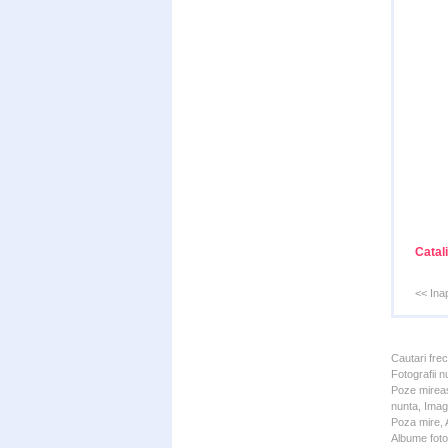
Catal
<< Ina
Cautari fre
Fotografii n
Poze mireas
nunta, Imagi
Poza mire, A
Albume foto 