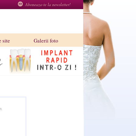
Aboneaza-te la newsletter!
 site
Galerii foto
m.