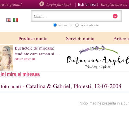
aza-te gratuit!
Login furnizori
Inregistreaza-te!
Esti furnizor?
in furnizori
in articole site
Produse nunta
Servicii nunta
Articole
Buchetele de mireasa:
tendinte care raman si ...
citeste articolul
ini mire si mireasa
- Catalina & Gabriel, Ploiesti, 12-07-2008
foto nunti
Nicio imagine prezenta in albu