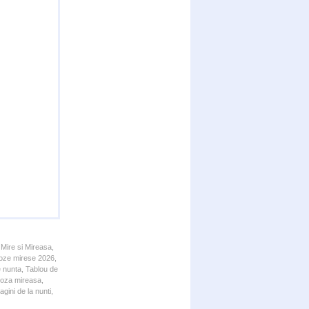
 Mire si Mireasa,
 Poze mirese 2026,
e nunta, Tablou de
 Poza mireasa,
gini de la nunti,