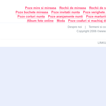
Poze mire si mireasa
Rochii de mireasa
Rochii de s
Poze buchete mireasa
Poze invitatii nunta
Poze verighete /
Poze corturi nunta
Poze aranjamente nunti
Poze marturi
Album foto online
Moda
Poze coafuri si machiaj 
Despre noi
|
Termeni si con
Copyright 2006 ©www.ca
LINKU