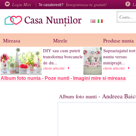
Login Miri
Inregistreaza-te gratuit!
L
Te casatoresti?
Mireasa
Mirele
Produse nunta
DIY sau cum puteti
Supraetajatul tort
transforma borcanele
nunta versus
de du...
miniprajit...
citeste articolul
citeste articolul
Album foto nunta - Poze nunti - Imagini mire si mireasa
- Andreea Baic
Album foto nunti