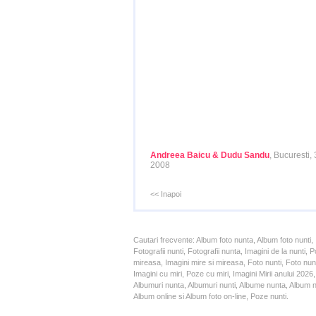
Andreea Baicu & Dudu Sandu
, Bucuresti,
2008
<< Inapoi
Cautari frecvente: Album foto nunta, Album foto nunti,
Fotografii nunti, Fotografii nunta, Imagini de la nunt
mireasa, Imagini mire si mireasa, Foto nunti, Foto nun
Imagini cu miri, Poze cu miri, Imagini Mirii anului 20
Albumuri nunta, Albumuri nunti, Albume nunta, Album nun
Album online si Album foto on-line, Poze nunti.