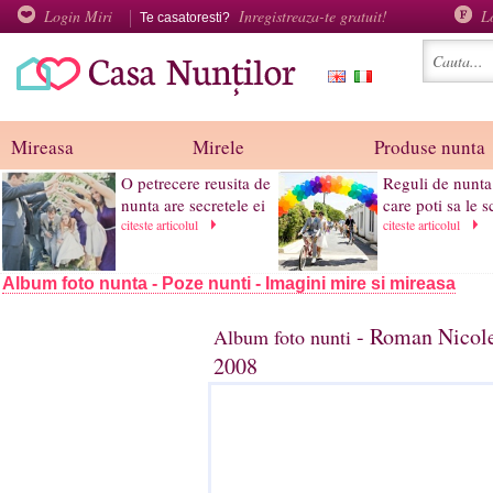
Login Miri
Inregistreaza-te gratuit!
L
Te casatoresti?
Mireasa
Mirele
Produse nunta
O petrecere reusita de
Reguli de nunta
nunta are secretele ei
care poti sa le 
citeste articolul
citeste articolul
Album foto nunta - Poze nunti - Imagini mire si mireasa
- Roman Nicole
Album foto nunti
2008