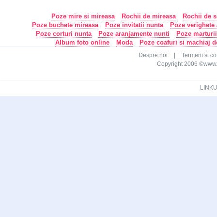
Poze mire si mireasa
Rochii de mireasa
Rochii de s
Poze buchete mireasa
Poze invitatii nunta
Poze verighete /
Poze corturi nunta
Poze aranjamente nunti
Poze marturi
Album foto online
Moda
Poze coafuri si machiaj 
Despre noi
|
Termeni si con
Copyright 2006 ©www.ca
LINKU