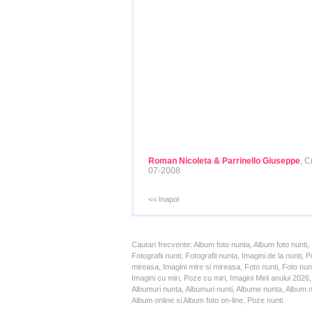
Roman Nicoleta & Parrinello Giuseppe
, C
07-2008
<< Inapoi
Cautari frecvente: Album foto nunta, Album foto nunti,
Fotografii nunti, Fotografii nunta, Imagini de la nunt
mireasa, Imagini mire si mireasa, Foto nunti, Foto nun
Imagini cu miri, Poze cu miri, Imagini Mirii anului 20
Albumuri nunta, Albumuri nunti, Albume nunta, Album nun
Album online si Album foto on-line, Poze nunti.