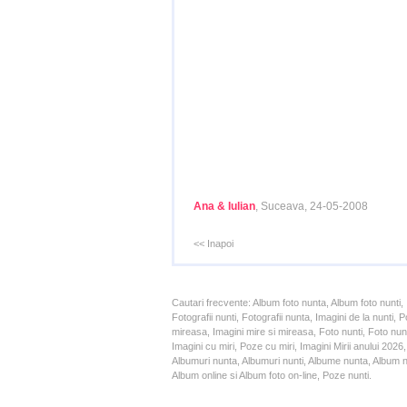
Ana & Iulian
, Suceava, 24-05-2008
<< Inapoi
Cautari frecvente: Album foto nunta, Album foto nunti,
Fotografii nunti, Fotografii nunta, Imagini de la nunt
mireasa, Imagini mire si mireasa, Foto nunti, Foto nun
Imagini cu miri, Poze cu miri, Imagini Mirii anului 20
Albumuri nunta, Albumuri nunti, Albume nunta, Album nun
Album online si Album foto on-line, Poze nunti.