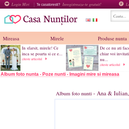
Login Miri
Inregistreaza-te gratuit!
L
Te casatoresti?
Mireasa
Mirele
Produse nunta
In sfarsit, mirele! Ce
De ce nu ati fac
inca se poarta si ce e...
chiar voi invitat
citeste articolul
nu...
citeste articolul
Album foto nunta - Poze nunti - Imagini mire si mireasa
- Ana & Iulian
Album foto nunti