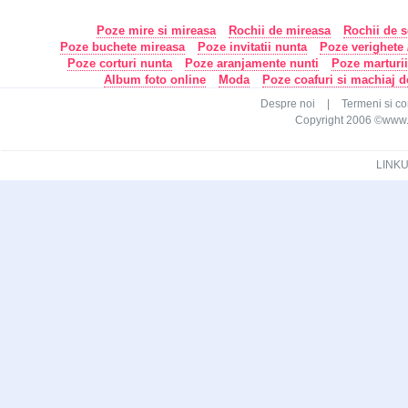
Poze mire si mireasa
Rochii de mireasa
Rochii de s
Poze buchete mireasa
Poze invitatii nunta
Poze verighete /
Poze corturi nunta
Poze aranjamente nunti
Poze marturi
Album foto online
Moda
Poze coafuri si machiaj 
Despre noi
|
Termeni si con
Copyright 2006 ©www.ca
LINKU