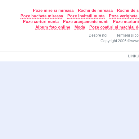
Poze mire si mireasa
Rochii de mireasa
Rochii de s
Poze buchete mireasa
Poze invitatii nunta
Poze verighete /
Poze corturi nunta
Poze aranjamente nunti
Poze marturi
Album foto online
Moda
Poze coafuri si machiaj 
Despre noi
|
Termeni si con
Copyright 2006 ©www.ca
LINKU