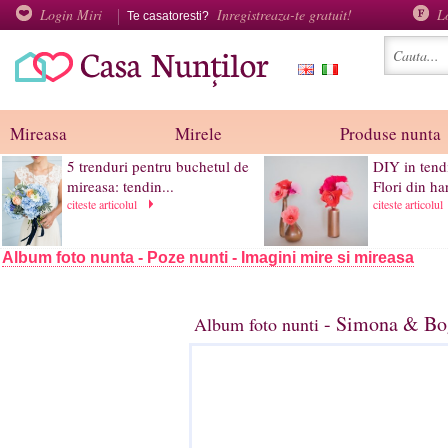
Login Miri
Inregistreaza-te gratuit!
L
Te casatoresti?
Mireasa
Mirele
Produse nunta
5 trenduri pentru buchetul de
DIY in tend
mireasa: tendin...
Flori din har
citeste articolul
citeste articolul
Album foto nunta - Poze nunti - Imagini mire si mireasa
- Simona & Bog
Album foto nunti