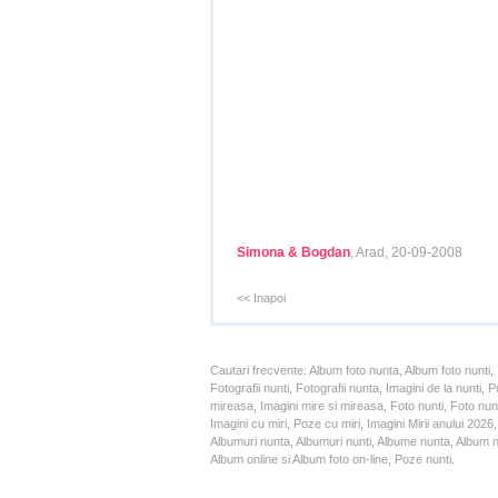
Simona & Bogdan
, Arad, 20-09-2008
<< Inapoi
Cautari frecvente: Album foto nunta, Album foto nunti,
Fotografii nunti, Fotografii nunta, Imagini de la nunt
mireasa, Imagini mire si mireasa, Foto nunti, Foto nun
Imagini cu miri, Poze cu miri, Imagini Mirii anului 20
Albumuri nunta, Albumuri nunti, Albume nunta, Album nun
Album online si Album foto on-line, Poze nunti.