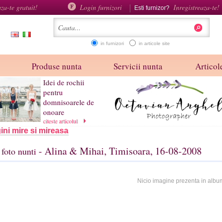
aza-te gratuit!
Login furnizori
Inregistreaza-te!
Esti furnizor?
in furnizori
in articole site
Produse nunta
Servicii nunta
Articole
Idei de rochii
pentru
domnisoarele de
onoare
citeste articolul
ini mire si mireasa
- Alina & Mihai, Timisoara, 16-08-2008
foto nunti
Nicio imagine prezenta in albu