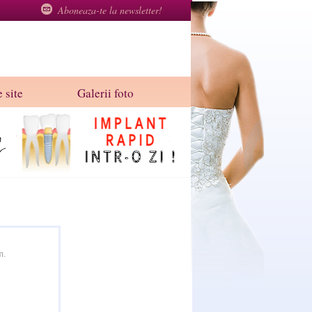
Aboneaza-te la newsletter!
 site
Galerii foto
m.