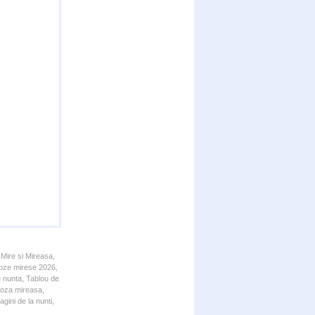
 Mire si Mireasa,
 Poze mirese 2026,
e nunta, Tablou de
 Poza mireasa,
gini de la nunti,