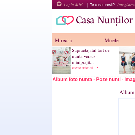
Login Miri
Inregistre
Te casatoresti?
Mireasa
Mirele
Supraetajatul tort de
nunta versus
miniprajit...
citeste articolul
Album foto nunta - Poze nunti - Imag
Album 