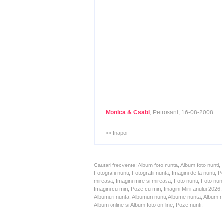
Monica & Csabi
, Petrosani, 16-08-2008
<< Inapoi
Cautari frecvente: Album foto nunta, Album foto nunti,
Fotografii nunti, Fotografii nunta, Imagini de la nunt
mireasa, Imagini mire si mireasa, Foto nunti, Foto nun
Imagini cu miri, Poze cu miri, Imagini Mirii anului 20
Albumuri nunta, Albumuri nunti, Albume nunta, Album nun
Album online si Album foto on-line, Poze nunti.