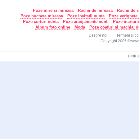
Poze mire si mireasa
Rochii de mireasa
Rochii de s
Poze buchete mireasa
Poze invitatii nunta
Poze verighete /
Poze corturi nunta
Poze aranjamente nunti
Poze marturi
Album foto online
Moda
Poze coafuri si machiaj 
Despre noi
|
Termeni si con
Copyright 2006 ©www.ca
LINKU