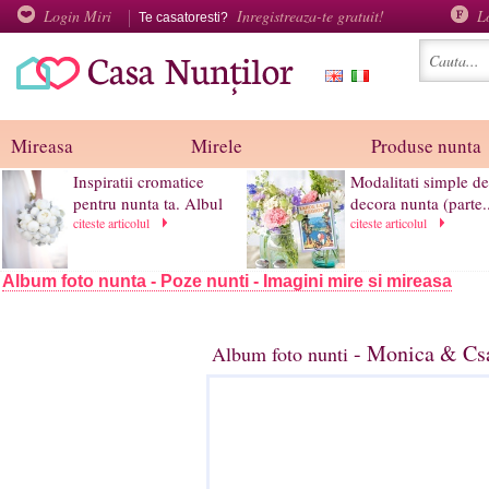
Login Miri
Inregistreaza-te gratuit!
L
Te casatoresti?
Mireasa
Mirele
Produse nunta
Inspiratii cromatice
Modalitati simple de 
pentru nunta ta. Albul
decora nunta (parte..
citeste articolul
citeste articolul
Album foto nunta - Poze nunti - Imagini mire si mireasa
- Monica & Csa
Album foto nunti