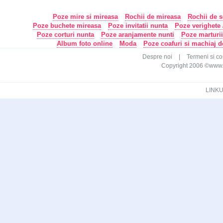
Poze mire si mireasa
Rochii de mireasa
Rochii de s
Poze buchete mireasa
Poze invitatii nunta
Poze verighete /
Poze corturi nunta
Poze aranjamente nunti
Poze marturi
Album foto online
Moda
Poze coafuri si machiaj 
Despre noi
|
Termeni si con
Copyright 2006 ©www.ca
LINKU