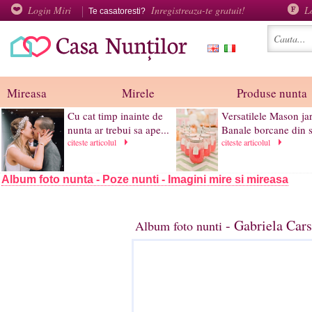
Login Miri
Inregistreaza-te gratuit!
L
Te casatoresti?
Mireasa
Mirele
Produse nunta
Cu cat timp inainte de
Versatilele Mason jar
nunta ar trebui sa ape...
Banale borcane din st
citeste articolul
citeste articolul
Album foto nunta - Poze nunti - Imagini mire si mireasa
- Gabriela Cars
Album foto nunti