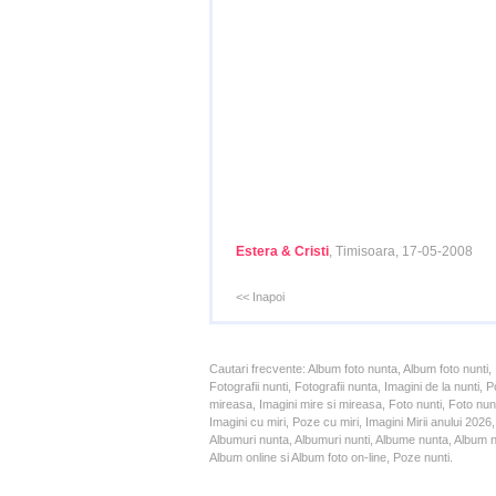
Estera & Cristi
, Timisoara, 17-05-2008
<< Inapoi
Cautari frecvente: Album foto nunta, Album foto nunti,
Fotografii nunti, Fotografii nunta, Imagini de la nunt
mireasa, Imagini mire si mireasa, Foto nunti, Foto nun
Imagini cu miri, Poze cu miri, Imagini Mirii anului 20
Albumuri nunta, Albumuri nunti, Albume nunta, Album nun
Album online si Album foto on-line, Poze nunti.