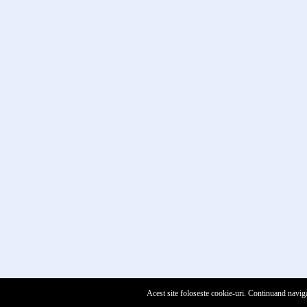
Acest site foloseste cookie-uri. Continuand naviga