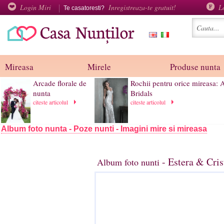
Login Miri
Inregistreaza-te gratuit!
L
Te casatoresti?
Mireasa
Mirele
Produse nunta
Arcade florale de
Rochii pentru orice mireasa: 
nunta
Bridals
citeste articolul
citeste articolul
Album foto nunta - Poze nunti - Imagini mire si mireasa
- Estera & Cris
Album foto nunti