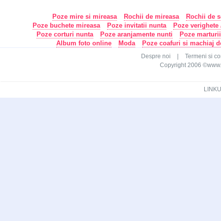
Poze mire si mireasa
Rochii de mireasa
Rochii de s
Poze buchete mireasa
Poze invitatii nunta
Poze verighete /
Poze corturi nunta
Poze aranjamente nunti
Poze marturi
Album foto online
Moda
Poze coafuri si machiaj 
Despre noi
|
Termeni si con
Copyright 2006 ©www.ca
LINKU