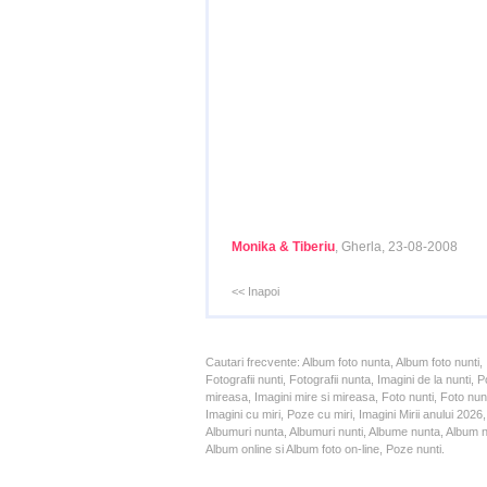
Monika & Tiberiu
, Gherla, 23-08-2008
<< Inapoi
Cautari frecvente: Album foto nunta, Album foto nunti,
Fotografii nunti, Fotografii nunta, Imagini de la nunt
mireasa, Imagini mire si mireasa, Foto nunti, Foto nun
Imagini cu miri, Poze cu miri, Imagini Mirii anului 20
Albumuri nunta, Albumuri nunti, Albume nunta, Album nun
Album online si Album foto on-line, Poze nunti.