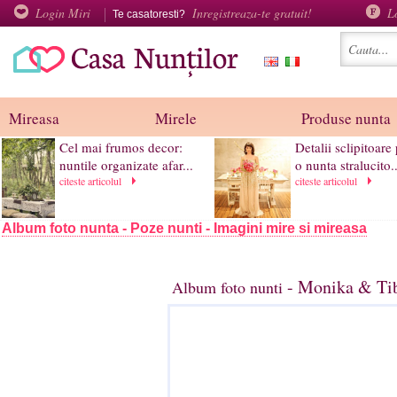
Login Miri
Inregistreaza-te gratuit!
L
Te casatoresti?
Mireasa
Mirele
Produse nunta
Cel mai frumos decor:
Detalii sclipitoare
nuntile organizate afar...
o nunta stralucito..
citeste articolul
citeste articolul
Album foto nunta - Poze nunti - Imagini mire si mireasa
- Monika & Tib
Album foto nunti