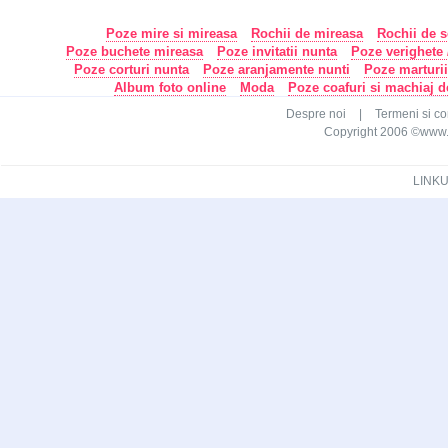
Poze mire si mireasa
Rochii de mireasa
Rochii de s
Poze buchete mireasa
Poze invitatii nunta
Poze verighete /
Poze corturi nunta
Poze aranjamente nunti
Poze marturi
Album foto online
Moda
Poze coafuri si machiaj 
Despre noi
|
Termeni si con
Copyright 2006 ©www.ca
LINKU