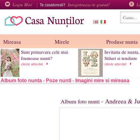
Login Miri
Inregistreaza-te gratuit!
L
Te casatoresti?
Mireasa
Mirele
Produse nunta
Sunt primavara cele mai
Invitatia de nunta.
frumoase nunti?
Stiluri si tendinte
citeste articolul
citeste articolul
Album foto nunta - Poze nunti - Imagini mire si mireasa
- Andreea & Ju
Album foto nunti