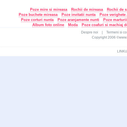
Poze mire si mireasa
Rochii de mireasa
Rochii de s
Poze buchete mireasa
Poze invitatii nunta
Poze verighete /
Poze corturi nunta
Poze aranjamente nunti
Poze marturi
Album foto online
Moda
Poze coafuri si machiaj 
Despre noi
|
Termeni si con
Copyright 2006 ©www.ca
LINKU