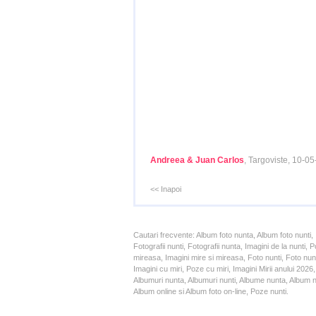
Andreea & Juan Carlos
, Targoviste, 10-0
<< Inapoi
Cautari frecvente: Album foto nunta, Album foto nunti,
Fotografii nunti, Fotografii nunta, Imagini de la nunt
mireasa, Imagini mire si mireasa, Foto nunti, Foto nun
Imagini cu miri, Poze cu miri, Imagini Mirii anului 20
Albumuri nunta, Albumuri nunti, Albume nunta, Album nun
Album online si Album foto on-line, Poze nunti.