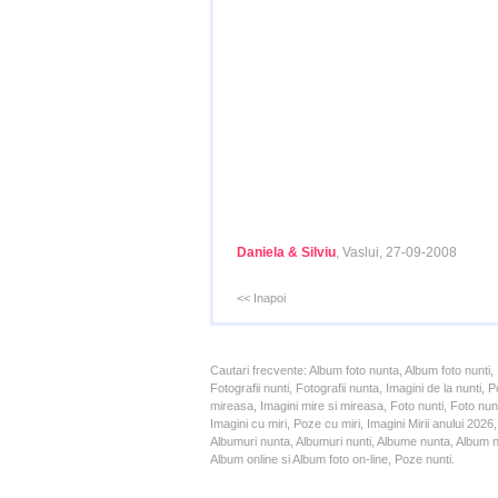
Daniela & Silviu
, Vaslui, 27-09-2008
<< Inapoi
Cautari frecvente: Album foto nunta, Album foto nunti,
Fotografii nunti, Fotografii nunta, Imagini de la nunt
mireasa, Imagini mire si mireasa, Foto nunti, Foto nun
Imagini cu miri, Poze cu miri, Imagini Mirii anului 20
Albumuri nunta, Albumuri nunti, Albume nunta, Album nun
Album online si Album foto on-line, Poze nunti.