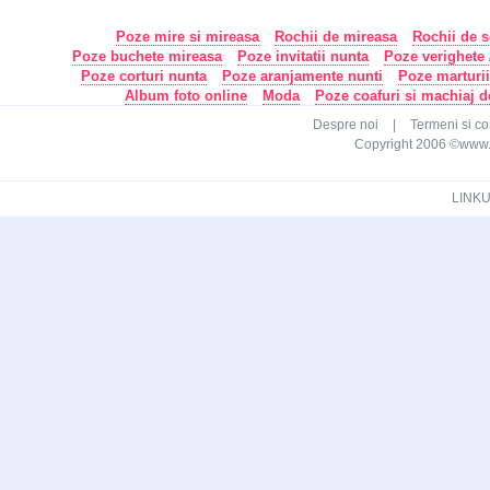
Poze mire si mireasa
Rochii de mireasa
Rochii de s
Poze buchete mireasa
Poze invitatii nunta
Poze verighete /
Poze corturi nunta
Poze aranjamente nunti
Poze marturi
Album foto online
Moda
Poze coafuri si machiaj 
Despre noi
|
Termeni si con
Copyright 2006 ©www.ca
LINKU