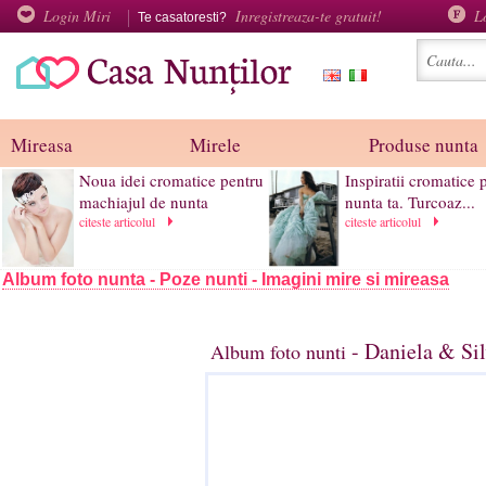
Login Miri
Inregistreaza-te gratuit!
L
Te casatoresti?
Mireasa
Mirele
Produse nunta
Noua idei cromatice pentru
Inspiratii cromatice 
machiajul de nunta
nunta ta. Turcoaz...
citeste articolul
citeste articolul
Album foto nunta - Poze nunti - Imagini mire si mireasa
- Daniela & Sil
Album foto nunti