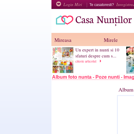
Login Miri
Inregistre
Te casatoresti?
Mireasa
Mirele
Un expert in nunti si 10
sfaturi despre cum s...
citeste articolul
Album foto nunta - Poze nunti - Imag
Album 