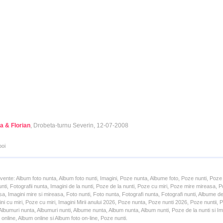
a & Florian
, Drobeta-turnu Severin, 12-07-2008
poi
cvente: Album foto nunta, Album foto nunti, Imagini, Poze nunta, Albume foto, Poze nunti, Poze
unti, Fotografii nunta, Imagini de la nunti, Poze de la nunti, Poze cu miri, Poze mire mireasa,
a, Imagini mire si mireasa, Foto nunti, Foto nunta, Fotografi nunta, Fotografi nunti, Albume d
ni cu miri, Poze cu miri, Imagini Mirii anului 2026, Poze nunta, Poze nunti 2026, Poze nuntii,
lbumuri nunta, Albumuri nunti, Albume nunta, Album nunta, Album nunti, Poze de la nunti si Ima
online, Album online si Album foto on-line, Poze nunti.