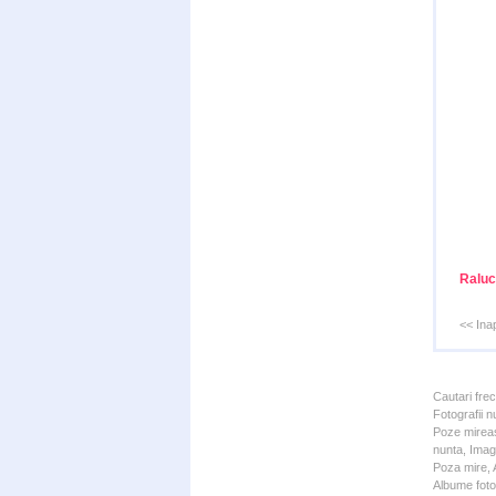
Raluc
<< Ina
Cautari fre
Fotografii n
Poze mireas
nunta, Imagi
Poza mire, A
Albume foto 