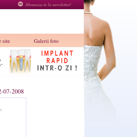
Aboneaza-te la newsletter!
 site
Galerii foto
12-07-2008
m.