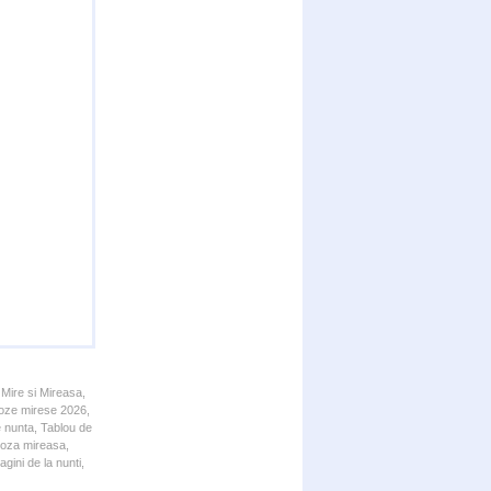
 Mire si Mireasa,
 Poze mirese 2026,
e nunta, Tablou de
 Poza mireasa,
gini de la nunti,