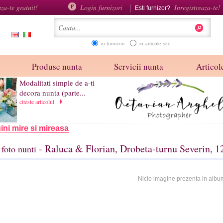
aza-te gratuit!
Login furnizori
Inregistreaza-te!
Esti furnizor?
in furnizori
in articole site
Produse nunta
Servicii nunta
Articole
Modalitati simple de a-ti
decora nunta (parte...
citeste articolul
ini mire si mireasa
- Raluca & Florian, Drobeta-turnu Severin, 
foto nunti
Nicio imagine prezenta in albu