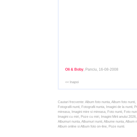
Oli & Boby
, Panciu, 16-08-2008
<< Inapoi
Cautari frecvente: Album foto nunta, Album foto nunti,
Fotografii nunti, Fotografii nunta, Imagini de la nunt
mireasa, Imagini mire si mireasa, Foto nunti, Foto nun
Imagini cu miri, Poze cu miri, Imagini Mirii anului 20
Albumuri nunta, Albumuri nunti, Albume nunta, Album nun
Album online si Album foto on-line, Poze nunti.