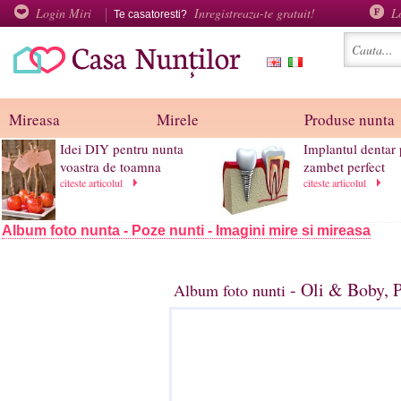
Login Miri
Inregistreaza-te gratuit!
L
Te casatoresti?
Mireasa
Mirele
Produse nunta
Idei DIY pentru nunta
Implantul dentar
voastra de toamna
zambet perfect
citeste articolul
citeste articolul
Album foto nunta - Poze nunti - Imagini mire si mireasa
- Oli & Boby, 
Album foto nunti