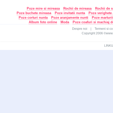
Poze mire si mireasa
Rochii de mireasa
Rochii de s
Poze buchete mireasa
Poze invitatii nunta
Poze verighete /
Poze corturi nunta
Poze aranjamente nunti
Poze marturi
Album foto online
Moda
Poze coafuri si machiaj 
Despre noi
|
Termeni si con
Copyright 2006 ©www.ca
LINKU