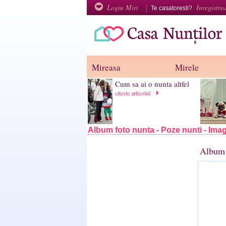
Login Miri
Inregistre
Te casatoresti?
Mireasa
Mirele
Cum sa ai o nunta altfel
citeste articolul
Album foto nunta - Poze nunti - Imag
Album 