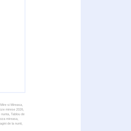
 Mire si Mireasa,
 Poze mirese 2026,
e nunta, Tablou de
 Poza mireasa,
gini de la nunti,