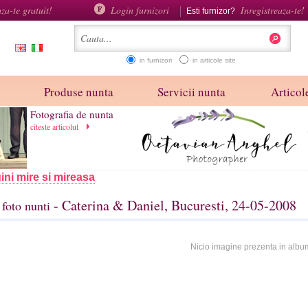
aza-te gratuit!
Login furnizori
Inregistreaza-te!
Esti furnizor?
in furnizori
in articole site
Produse nunta
Servicii nunta
Articole
Fotografia de nunta
citeste articolul
ini mire si mireasa
- Caterina & Daniel, Bucuresti, 24-05-2008
foto nunti
Nicio imagine prezenta in albu