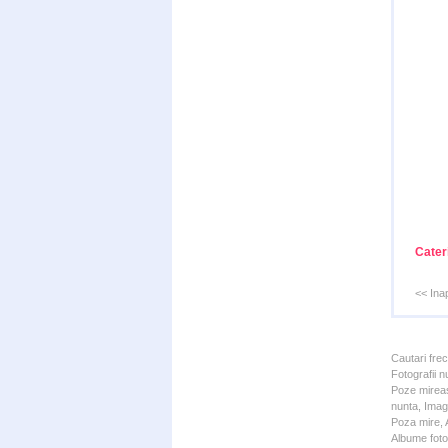
Cater
<< Ina
Cautari fre
Fotografii n
Poze mireas
nunta, Imagi
Poza mire, A
Albume foto 