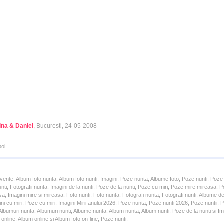
ina & Daniel
, Bucuresti, 24-05-2008
poi
cvente: Album foto nunta, Album foto nunti, Imagini, Poze nunta, Albume foto, Poze nunti, Poze
unti, Fotografii nunta, Imagini de la nunti, Poze de la nunti, Poze cu miri, Poze mire mireasa,
a, Imagini mire si mireasa, Foto nunti, Foto nunta, Fotografi nunta, Fotografi nunti, Albume d
ni cu miri, Poze cu miri, Imagini Mirii anului 2026, Poze nunta, Poze nunti 2026, Poze nuntii,
lbumuri nunta, Albumuri nunti, Albume nunta, Album nunta, Album nunti, Poze de la nunti si Ima
online, Album online si Album foto on-line, Poze nunti.