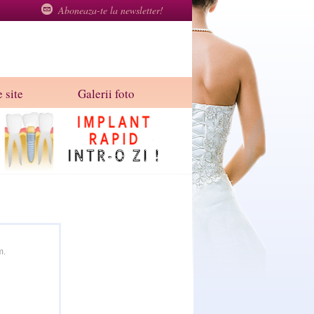
Aboneaza-te la newsletter!
 site
Galerii foto
m.