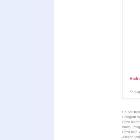
Andre
<< Ina
Cautari fre
Fotografii n
Poze mireas
nunta, Imagi
Poza mire, A
Albume foto 