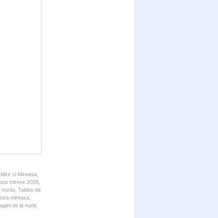
 Mire si Mireasa,
 Poze mirese 2026,
e nunta, Tablou de
 Poza mireasa,
gini de la nunti,