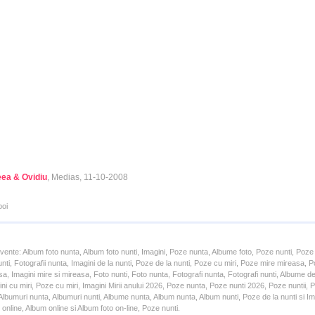
ea & Ovidiu
, Medias, 11-10-2008
poi
cvente: Album foto nunta, Album foto nunti, Imagini, Poze nunta, Albume foto, Poze nunti, Poze
unti, Fotografii nunta, Imagini de la nunti, Poze de la nunti, Poze cu miri, Poze mire mireasa,
a, Imagini mire si mireasa, Foto nunti, Foto nunta, Fotografi nunta, Fotografi nunti, Albume d
ni cu miri, Poze cu miri, Imagini Mirii anului 2026, Poze nunta, Poze nunti 2026, Poze nuntii,
lbumuri nunta, Albumuri nunti, Albume nunta, Album nunta, Album nunti, Poze de la nunti si Ima
online, Album online si Album foto on-line, Poze nunti.