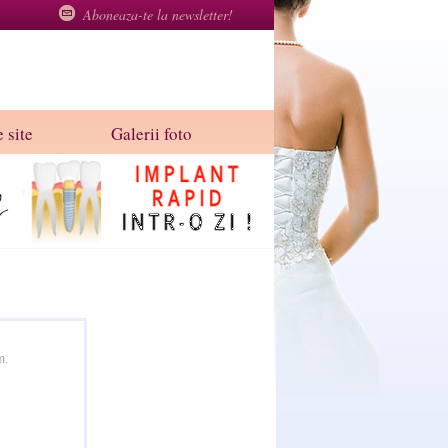
Aboneaza-te la newsletter!
 site
Galerii foto
m.