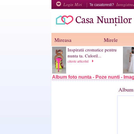
Login Miri
Inregistre
Te casatoresti?
Mireasa
Mirele
Inspiratii cromatice pentru
nunta ta. Culoril...
citeste articolul
Album foto nunta - Poze nunti - Imag
Album 