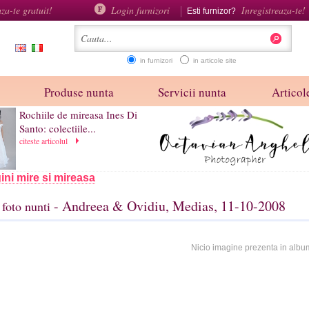
aza-te gratuit!
Login furnizori
Inregistreaza-te!
Esti furnizor?
in furnizori
in articole site
Produse nunta
Servicii nunta
Articole
Rochiile de mireasa Ines Di
Santo: colectiile...
citeste articolul
ini mire si mireasa
- Andreea & Ovidiu, Medias, 11-10-2008
foto nunti
Nicio imagine prezenta in albu