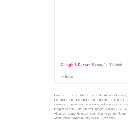
Georgia & Razvan
, Bacau, 14-02-2009
<< Inapoi
Cautari frecvente: Album foto nunta, Album foto nunti,
Fotografii nunti, Fotografii nunta, Imagini de la nunt
mireasa, Imagini mire si mireasa, Foto nunti, Foto nun
Imagini cu miri, Poze cu miri, Imagini Mirii anului 20
Albumuri nunta, Albumuri nunti, Albume nunta, Album nun
Album online si Album foto on-line, Poze nunti.