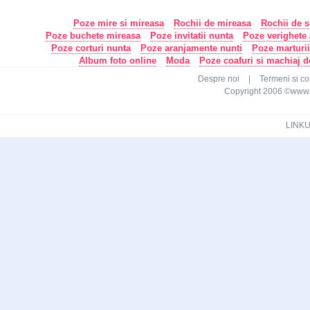
Poze mire si mireasa
Rochii de mireasa
Rochii de s
Poze buchete mireasa
Poze invitatii nunta
Poze verighete /
Poze corturi nunta
Poze aranjamente nunti
Poze marturi
Album foto online
Moda
Poze coafuri si machiaj 
Despre noi
|
Termeni si con
Copyright 2006 ©www.ca
LINKU