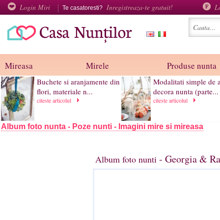
Login Miri
Inregistreaza-te gratuit!
L
Te casatoresti?
Mireasa
Mirele
Produse nunta
Buchete si aranjamente din
Modalitati simple de a
flori, materiale n...
decora nunta (parte...
citeste articolul
citeste articolul
Album foto nunta - Poze nunti - Imagini mire si mireasa
- Georgia & Ra
Album foto nunti