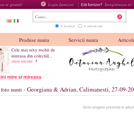
aza-te gratuit!
Login furnizori
Inregistreaza-te!
Esti furnizor?
in furnizori
in articole site
Produse nunta
Servicii nunta
Articole
Cele mai sexy rochii de
mireasa din colectiil...
citeste articolul
ini mire si mireasa
- Georgiana & Adrian, Calimanesti, 27-09-2
foto nunti
Nicio imagine prezenta in albu