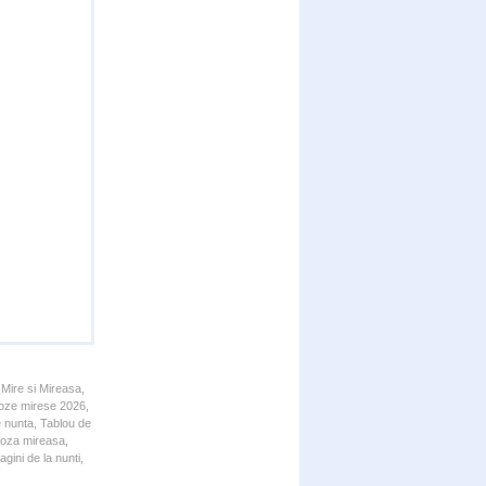
 Mire si Mireasa,
 Poze mirese 2026,
e nunta, Tablou de
 Poza mireasa,
gini de la nunti,