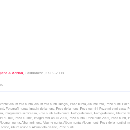
iana & Adrian
, Calimanesti, 27-09-2008
poi
cvente: Album foto nunta, Album foto nunti, Imagini, Poze nunta, Albume foto, Poze nunti, Poze
unti, Fotografii nunta, Imagini de la nunti, Poze de la nunti, Poze cu miri, Poze mire mireasa,
a, Imagini mire si mireasa, Foto nunti, Foto nunta, Fotografi nunta, Fotografi nunti, Albume d
ni cu miri, Poze cu miri, Imagini Mirii anului 2026, Poze nunta, Poze nunti 2026, Poze nuntii,
lbumuri nunta, Albumuri nunti, Albume nunta, Album nunta, Album nunti, Poze de la nunti si Ima
online, Album online si Album foto on-line, Poze nunti.