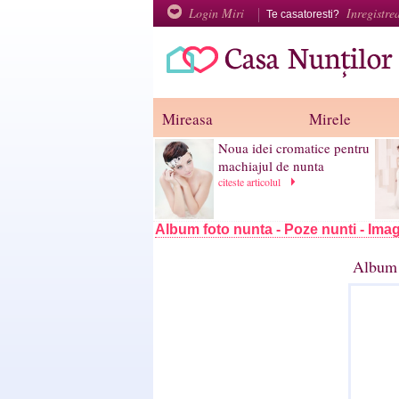
Login Miri
Inregistre
Te casatoresti?
Mireasa
Mirele
Noua idei cromatice pentru
machiajul de nunta
citeste articolul
Album foto nunta - Poze nunti - Imag
Album 