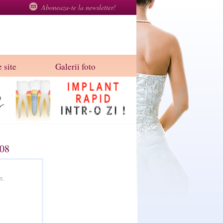
Aboneaza-te la newsletter!
 site
Galerii foto
008
m.