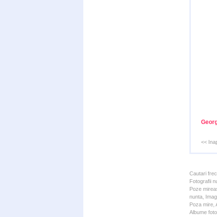
Georg
<< Ina
Cautari fre
Fotografii n
Poze mireas
nunta, Imagi
Poza mire, A
Albume foto 