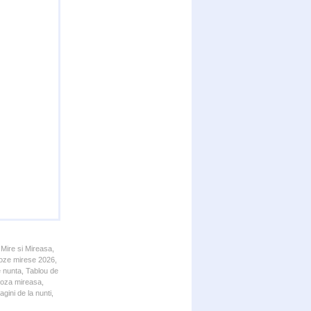
 Mire si Mireasa,
 Poze mirese 2026,
e nunta, Tablou de
 Poza mireasa,
gini de la nunti,