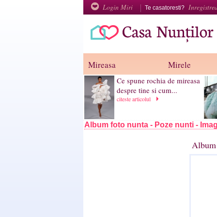
Login Miri
Inregistre
Te casatoresti?
Mireasa
Mirele
Ce spune rochia de mireasa
despre tine si cum...
citeste articolul
Album foto nunta - Poze nunti - Imag
Album 