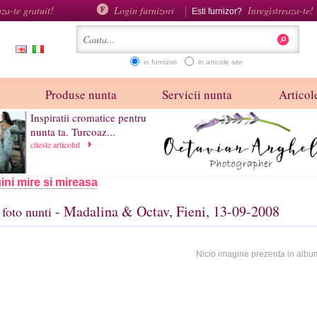
aza-te gratuit!
Login furnizori
Inregistreaza-te!
Esti furnizor?
in furnizori
in articole site
Produse nunta
Servicii nunta
Articole
Inspiratii cromatice pentru
nunta ta. Turcoaz...
citeste articolul
ini mire si mireasa
- Madalina & Octav, Fieni, 13-09-2008
foto nunti
Nicio imagine prezenta in albu