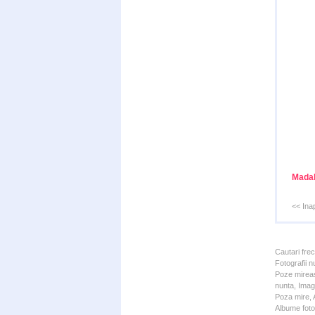
Madal
<< Ina
Cautari fre
Fotografii n
Poze mireas
nunta, Imagi
Poza mire, A
Albume foto 