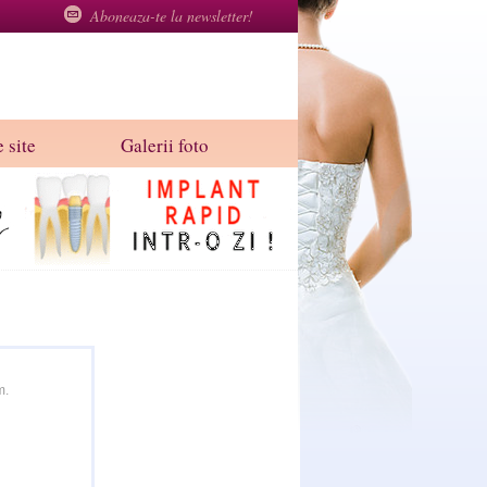
Aboneaza-te la newsletter!
 site
Galerii foto
m.