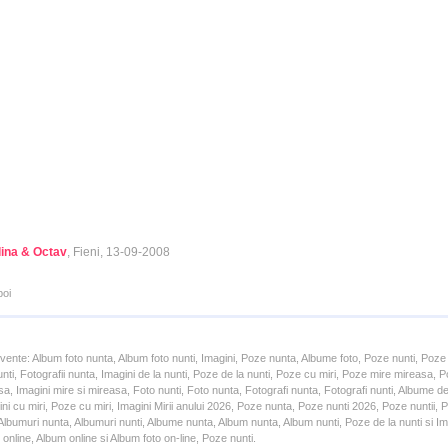
ina & Octav
, Fieni, 13-09-2008
poi
cvente: Album foto nunta, Album foto nunti, Imagini, Poze nunta, Albume foto, Poze nunti, Poze
unti, Fotografii nunta, Imagini de la nunti, Poze de la nunti, Poze cu miri, Poze mire mireasa,
a, Imagini mire si mireasa, Foto nunti, Foto nunta, Fotografi nunta, Fotografi nunti, Albume d
ni cu miri, Poze cu miri, Imagini Mirii anului 2026, Poze nunta, Poze nunti 2026, Poze nuntii,
lbumuri nunta, Albumuri nunti, Albume nunta, Album nunta, Album nunti, Poze de la nunti si Ima
online, Album online si Album foto on-line, Poze nunti.