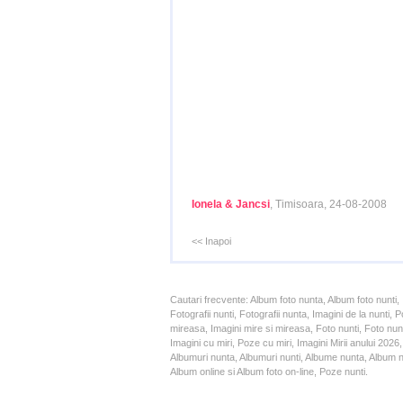
Ionela & Jancsi
, Timisoara, 24-08-2008
<< Inapoi
Cautari frecvente: Album foto nunta, Album foto nunti,
Fotografii nunti, Fotografii nunta, Imagini de la nunt
mireasa, Imagini mire si mireasa, Foto nunti, Foto nun
Imagini cu miri, Poze cu miri, Imagini Mirii anului 20
Albumuri nunta, Albumuri nunti, Albume nunta, Album nun
Album online si Album foto on-line, Poze nunti.