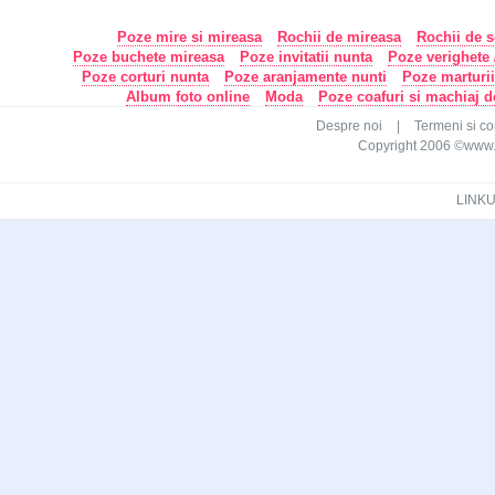
Poze mire si mireasa
Rochii de mireasa
Rochii de s
Poze buchete mireasa
Poze invitatii nunta
Poze verighete /
Poze corturi nunta
Poze aranjamente nunti
Poze marturi
Album foto online
Moda
Poze coafuri si machiaj 
Despre noi
|
Termeni si con
Copyright 2006 ©www.ca
LINKU