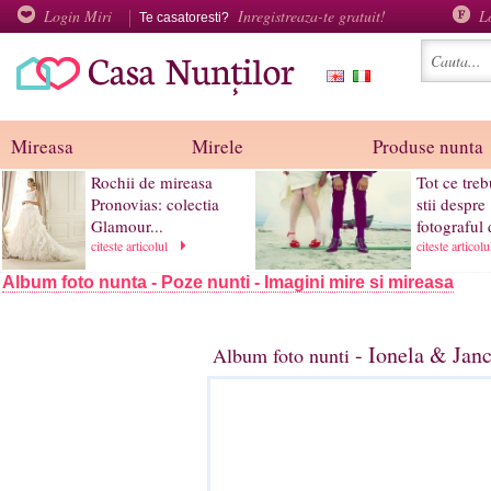
Login Miri
Inregistreaza-te gratuit!
L
Te casatoresti?
Mireasa
Mirele
Produse nunta
Rochii de mireasa
Tot ce treb
Pronovias: colectia
stii despre
Glamour...
fotograful 
citeste articolul
citeste articol
Album foto nunta - Poze nunti - Imagini mire si mireasa
- Ionela & Janc
Album foto nunti