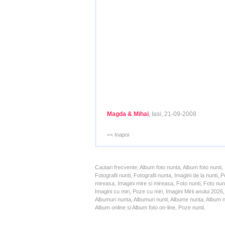
Magda & Mihai
, Iasi, 21-09-2008
<< Inapoi
Cautari frecvente: Album foto nunta, Album foto nunti,
Fotografii nunti, Fotografii nunta, Imagini de la nunt
mireasa, Imagini mire si mireasa, Foto nunti, Foto nun
Imagini cu miri, Poze cu miri, Imagini Mirii anului 20
Albumuri nunta, Albumuri nunti, Albume nunta, Album nun
Album online si Album foto on-line, Poze nunti.