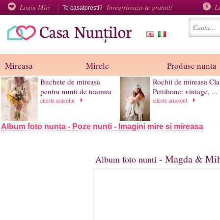
Login Miri
Inregistreaza-te gratuit!
L
Te casatoresti?
Mireasa
Mirele
Produse nunta
Buchete de mireasa
Rochii de mireasa Cla
pentru nunti de toamna
Pettibone: vintage, ...
citeste articolul
citeste articolul
Album foto nunta - Poze nunti - Imagini mire si mireasa
- Magda & Miha
Album foto nunti