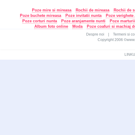
Poze mire si mireasa
Rochii de mireasa
Rochii de s
Poze buchete mireasa
Poze invitatii nunta
Poze verighete /
Poze corturi nunta
Poze aranjamente nunti
Poze marturi
Album foto online
Moda
Poze coafuri si machiaj 
Despre noi
|
Termeni si con
Copyright 2006 ©www.ca
LINKU