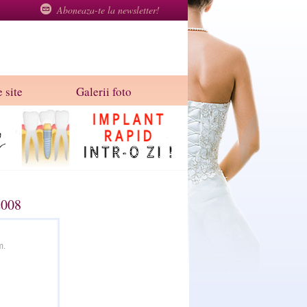
Aboneaza-te la newsletter!
 site
Galerii foto
2008
m.