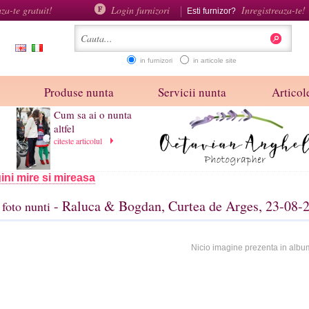
aza-te gratuit!
Login furnizori
Inregistreaza-te!
Esti furnizor?
in furnizori
in articole site
Produse nunta
Servicii nunta
Articole
Cum sa ai o nunta
altfel
citeste articolul
ini mire si mireasa
- Raluca & Bogdan, Curtea de Arges, 23-08-
foto nunti
Nicio imagine prezenta in albu