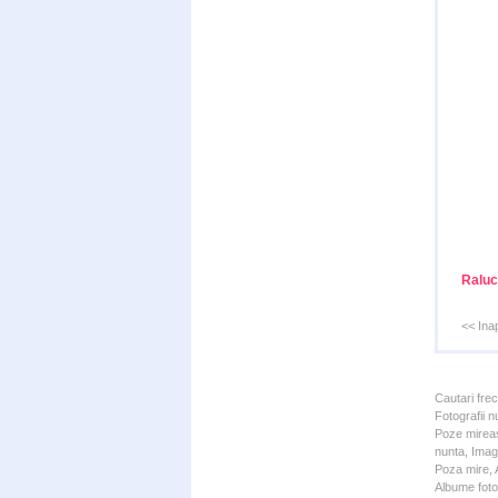
Raluc
<< Ina
Cautari fre
Fotografii n
Poze mireas
nunta, Imagi
Poza mire, A
Albume foto 