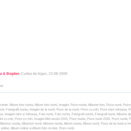
a & Bogdan
, Curtea de Arges, 23-08-2008
poi
cvente: Album foto nunta, Album foto nunti, Imagini, Poze nunta, Albume foto, Poze nunti, Poze
unti, Fotografii nunta, Imagini de la nunti, Poze de la nunti, Poze cu miri, Poze mire mireasa,
a, Imagini mire si mireasa, Foto nunti, Foto nunta, Fotografi nunta, Fotografi nunti, Albume d
ni cu miri, Poze cu miri, Imagini Mirii anului 2026, Poze nunta, Poze nunti 2026, Poze nuntii,
lbumuri nunta, Albumuri nunti, Albume nunta, Album nunta, Album nunti, Poze de la nunti si Ima
online, Album online si Album foto on-line, Poze nunti.