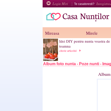
Login Miri
Inregistre
Te casatoresti?
Mireasa
Mirele
Idei DIY pentru nunta voastra de
toamna
citeste articolul
Album foto nunta - Poze nunti - Imag
Album 