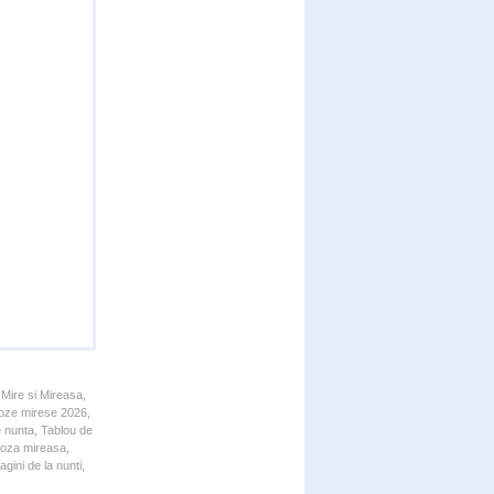
 Mire si Mireasa,
 Poze mirese 2026,
e nunta, Tablou de
 Poza mireasa,
gini de la nunti,