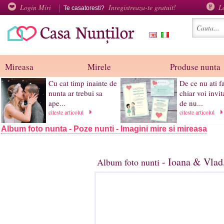
Login Miri
Inregistreaza-te gratuit!
L
Te casatoresti?
Mireasa
Mirele
Produse nunta
Cu cat timp inainte de
De ce nu ati f
nunta ar trebui sa
chiar voi invita
ape...
de nu...
citeste articolul
citeste articolul
Album foto nunta - Poze nunti - Imagini mire si mireasa
- Ioana & Vlad
Album foto nunti