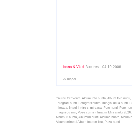
Ioana & Vlad
, Bucuresti, 04-10-2008
<< Inapoi
Cautari frecvente: Album foto nunta, Album foto nunti,
Fotografii nunti, Fotografii nunta, Imagini de la nunt
mireasa, Imagini mire si mireasa, Foto nunti, Foto nun
Imagini cu miri, Poze cu miri, Imagini Mirii anului 20
Albumuri nunta, Albumuri nunti, Albume nunta, Album nun
Album online si Album foto on-line, Poze nunti.