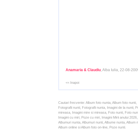
Anamaria & Claudiu
, Alba Iulia, 22-08-200
<< Inapoi
Cautari frecvente: Album foto nunta, Album foto nunti,
Fotografii nunti, Fotografii nunta, Imagini de la nunt
mireasa, Imagini mire si mireasa, Foto nunti, Foto nun
Imagini cu miri, Poze cu miri, Imagini Mirii anului 20
Albumuri nunta, Albumuri nunti, Albume nunta, Album nun
Album online si Album foto on-line, Poze nunti.