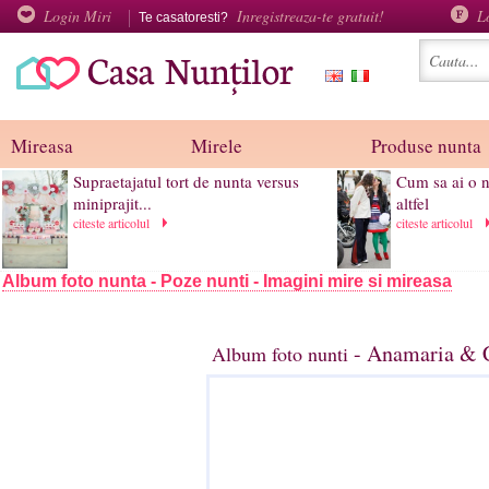
Login Miri
Inregistreaza-te gratuit!
L
Te casatoresti?
Mireasa
Mirele
Produse nunta
Supraetajatul tort de nunta versus
Cum sa ai o 
miniprajit...
altfel
citeste articolul
citeste articolul
Album foto nunta - Poze nunti - Imagini mire si mireasa
- Anamaria & C
Album foto nunti