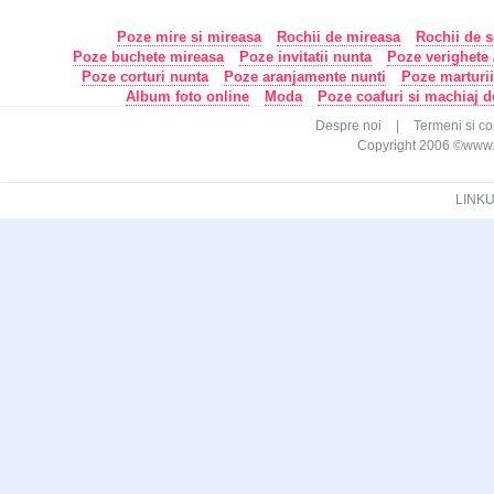
Poze mire si mireasa
Rochii de mireasa
Rochii de s
Poze buchete mireasa
Poze invitatii nunta
Poze verighete /
Poze corturi nunta
Poze aranjamente nunti
Poze marturi
Album foto online
Moda
Poze coafuri si machiaj 
Despre noi
|
Termeni si con
Copyright 2006 ©www.ca
LINKU