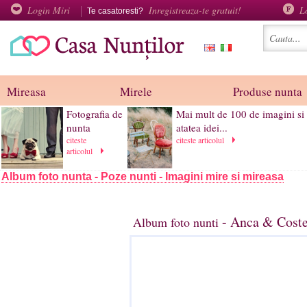
Login Miri
Inregistreaza-te gratuit!
L
Te casatoresti?
Mireasa
Mirele
Produse nunta
Fotografia de
Mai mult de 100 de imagini si 
nunta
atatea idei...
citeste
citeste articolul
articolul
Album foto nunta - Poze nunti - Imagini mire si mireasa
- Anca & Coste
Album foto nunti