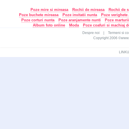
Poze mire si mireasa
Rochii de mireasa
Rochii de s
Poze buchete mireasa
Poze invitatii nunta
Poze verighete /
Poze corturi nunta
Poze aranjamente nunti
Poze marturi
Album foto online
Moda
Poze coafuri si machiaj 
Despre noi
|
Termeni si con
Copyright 2006 ©www.ca
LINKU