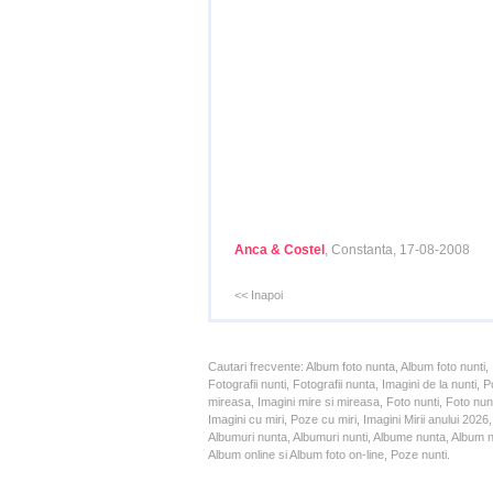
Anca & Costel
, Constanta, 17-08-2008
<< Inapoi
Cautari frecvente: Album foto nunta, Album foto nunti,
Fotografii nunti, Fotografii nunta, Imagini de la nunt
mireasa, Imagini mire si mireasa, Foto nunti, Foto nun
Imagini cu miri, Poze cu miri, Imagini Mirii anului 20
Albumuri nunta, Albumuri nunti, Albume nunta, Album nun
Album online si Album foto on-line, Poze nunti.