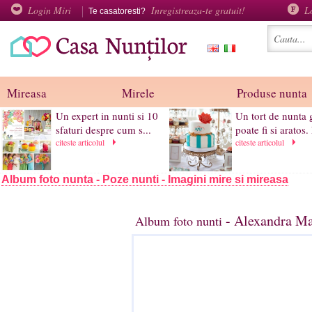
Login Miri
Inregistreaza-te gratuit!
L
Te casatoresti?
Mireasa
Mirele
Produse nunta
Un expert in nunti si 10
Un tort de nunta 
sfaturi despre cum s...
poate fi si aratos. 
citeste articolul
citeste articolul
Album foto nunta - Poze nunti - Imagini mire si mireasa
- Alexandra Ma
Album foto nunti