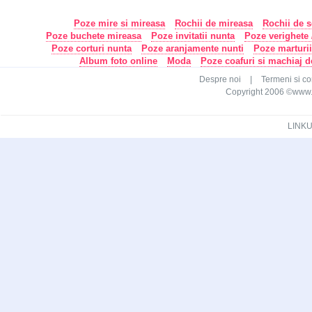
Poze mire si mireasa
Rochii de mireasa
Rochii de s
Poze buchete mireasa
Poze invitatii nunta
Poze verighete /
Poze corturi nunta
Poze aranjamente nunti
Poze marturi
Album foto online
Moda
Poze coafuri si machiaj 
Despre noi
|
Termeni si con
Copyright 2006 ©www.ca
LINKU