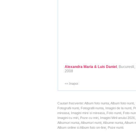
Alexandra Maria & Luis Daniel
, Bucuresti,
2008
<< Inapoi
Cautari frecvente: Album foto nunta, Album foto nunti,
Fotografii nunti, Fotografii nunta, Imagini de la nunt
mireasa, Imagini mire si mireasa, Foto nunti, Foto nun
Imagini cu miri, Poze cu miri, Imagini Mirii anului 20
Albumuri nunta, Albumuri nunti, Albume nunta, Album nun
Album online si Album foto on-line, Poze nunti.