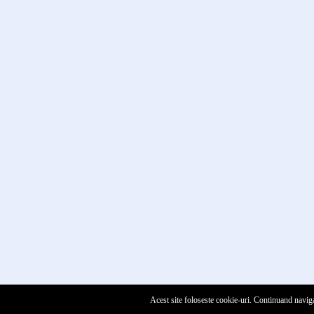
Acest site foloseste cookie-uri. Continuand naviga