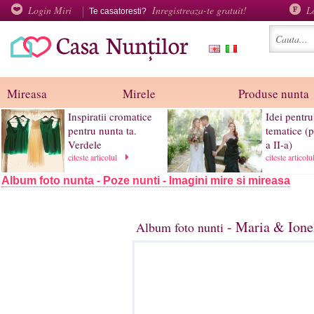
Login Miri
Inregistreaza-te gratuit!
L
Te casatoresti?
Mireasa
Mirele
Produse nunta
Inspiratii cromatice
Idei pentru
pentru nunta ta.
tematice (p
Verdele
a II-a)
citeste articolul
citeste articol
Album foto nunta - Poze nunti - Imagini mire si mireasa
- Maria & Ione
Album foto nunti