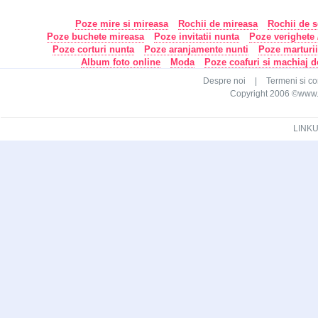
Poze mire si mireasa
Rochii de mireasa
Rochii de s
Poze buchete mireasa
Poze invitatii nunta
Poze verighete /
Poze corturi nunta
Poze aranjamente nunti
Poze marturi
Album foto online
Moda
Poze coafuri si machiaj 
Despre noi
|
Termeni si con
Copyright 2006 ©www.ca
LINKU