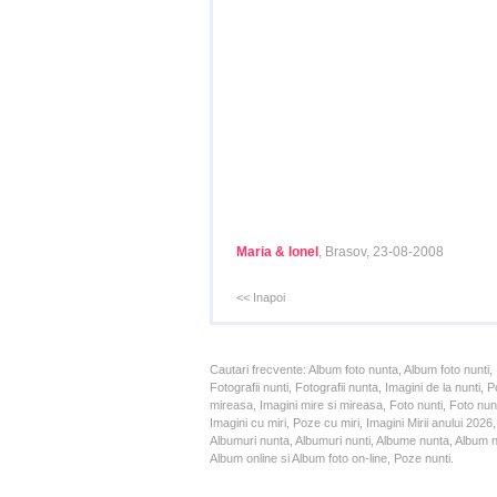
Maria & Ionel
, Brasov, 23-08-2008
<< Inapoi
Cautari frecvente: Album foto nunta, Album foto nunti,
Fotografii nunti, Fotografii nunta, Imagini de la nunt
mireasa, Imagini mire si mireasa, Foto nunti, Foto nun
Imagini cu miri, Poze cu miri, Imagini Mirii anului 20
Albumuri nunta, Albumuri nunti, Albume nunta, Album nun
Album online si Album foto on-line, Poze nunti.