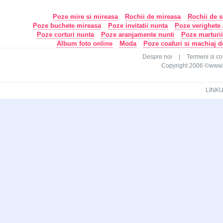
Poze mire si mireasa
Rochii de mireasa
Rochii de s
Poze buchete mireasa
Poze invitatii nunta
Poze verighete /
Poze corturi nunta
Poze aranjamente nunti
Poze marturi
Album foto online
Moda
Poze coafuri si machiaj 
Despre noi
|
Termeni si con
Copyright 2006 ©www.ca
LINKU