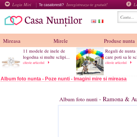
Login Miri
Inregistreaza-te gratuit!
L
Te casatoresti?
Mireasa
Mirele
Produse nunta
11 modele de inele de
Reguli de nunta
logodna si multe sclipi...
care poti sa le s
citeste articolul
citeste articolul
Album foto nunta - Poze nunti - Imagini mire si mireasa
- Ramona & Aur
Album foto nunti