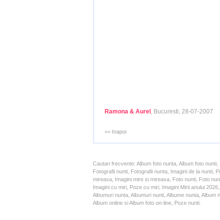
Ramona & Aurel
, Bucuresti, 28-07-2007
<< Inapoi
Cautari frecvente: Album foto nunta, Album foto nunti,
Fotografii nunti, Fotografii nunta, Imagini de la nunt
mireasa, Imagini mire si mireasa, Foto nunti, Foto nun
Imagini cu miri, Poze cu miri, Imagini Mirii anului 20
Albumuri nunta, Albumuri nunti, Albume nunta, Album nun
Album online si Album foto on-line, Poze nunti.