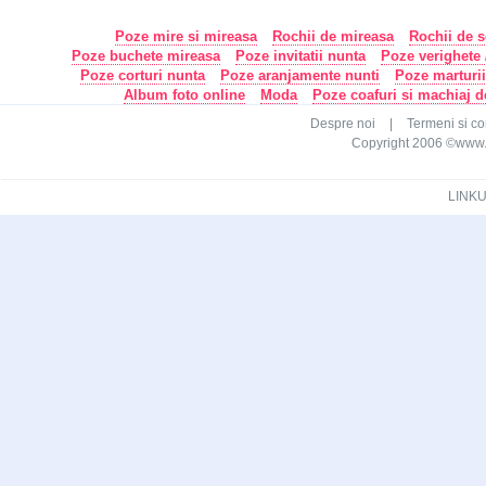
Poze mire si mireasa
Rochii de mireasa
Rochii de s
Poze buchete mireasa
Poze invitatii nunta
Poze verighete /
Poze corturi nunta
Poze aranjamente nunti
Poze marturi
Album foto online
Moda
Poze coafuri si machiaj 
Despre noi
|
Termeni si con
Copyright 2006 ©www.ca
LINKU