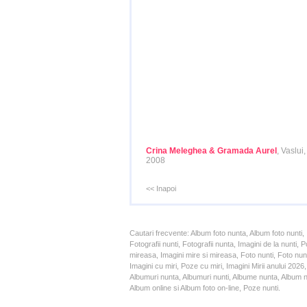
Crina Meleghea & Gramada Aurel
, Vaslui
2008
<< Inapoi
Cautari frecvente: Album foto nunta, Album foto nunti,
Fotografii nunti, Fotografii nunta, Imagini de la nunt
mireasa, Imagini mire si mireasa, Foto nunti, Foto nun
Imagini cu miri, Poze cu miri, Imagini Mirii anului 20
Albumuri nunta, Albumuri nunti, Albume nunta, Album nun
Album online si Album foto on-line, Poze nunti.