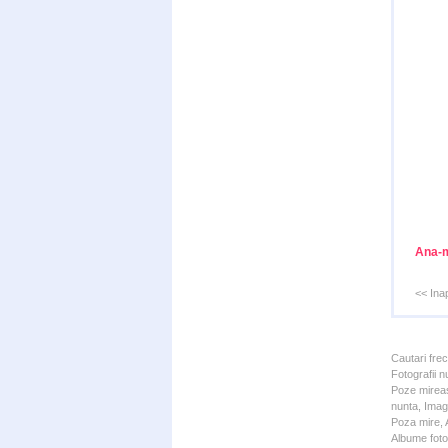
Ana-m
<< Ina
Cautari fre
Fotografii n
Poze mireas
nunta, Imagi
Poza mire, A
Albume foto 