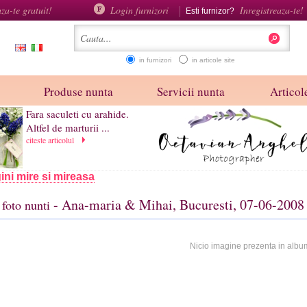
aza-te gratuit!
Login furnizori
Inregistreaza-te!
Esti furnizor?
in furnizori
in articole site
Produse nunta
Servicii nunta
Articole
Fara saculeti cu arahide.
Altfel de marturii ...
citeste articolul
ini mire si mireasa
- Ana-maria & Mihai, Bucuresti, 07-06-2008
foto nunti
Nicio imagine prezenta in albu