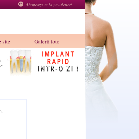
Aboneaza-te la newsletter!
 site
Galerii foto
m.