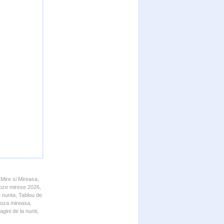
 Mire si Mireasa,
 Poze mirese 2026,
e nunta, Tablou de
 Poza mireasa,
gini de la nunti,