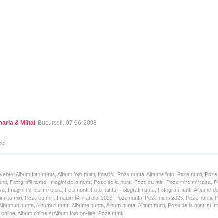
aria & Mihai
, Bucuresti, 07-06-2008
poi
cvente: Album foto nunta, Album foto nunti, Imagini, Poze nunta, Albume foto, Poze nunti, Poze
unti, Fotografii nunta, Imagini de la nunti, Poze de la nunti, Poze cu miri, Poze mire mireasa,
a, Imagini mire si mireasa, Foto nunti, Foto nunta, Fotografi nunta, Fotografi nunti, Albume d
ni cu miri, Poze cu miri, Imagini Mirii anului 2026, Poze nunta, Poze nunti 2026, Poze nuntii,
lbumuri nunta, Albumuri nunti, Albume nunta, Album nunta, Album nunti, Poze de la nunti si Ima
online, Album online si Album foto on-line, Poze nunti.