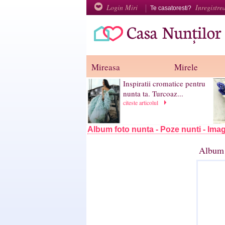
Login Miri
Inregistre
Te casatoresti?
Mireasa
Mirele
Inspiratii cromatice pentru
nunta ta. Turcoaz...
citeste articolul
Album foto nunta - Poze nunti - Imag
Album 