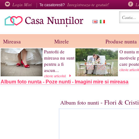
Login Miri
Inregistreaza-te gratuit!
L
Te casatoresti?
Mireasa
Mirele
Produse nunta
Pantofii de
O nunta m
mireasa nu sunt
motivele 
pentru a fi
care poate 
ascun...
citeste artico
citeste articolul
Album foto nunta - Poze nunti - Imagini mire si mireasa
- Flori & Crist
Album foto nunti