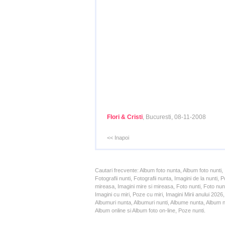
Flori & Cristi
, Bucuresti, 08-11-2008
<< Inapoi
Cautari frecvente: Album foto nunta, Album foto nunti,
Fotografii nunti, Fotografii nunta, Imagini de la nunt
mireasa, Imagini mire si mireasa, Foto nunti, Foto nun
Imagini cu miri, Poze cu miri, Imagini Mirii anului 20
Albumuri nunta, Albumuri nunti, Albume nunta, Album nun
Album online si Album foto on-line, Poze nunti.