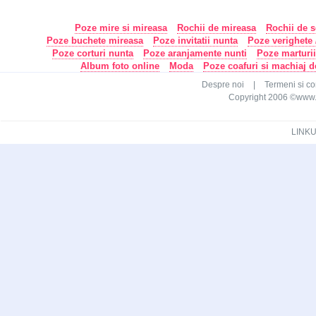
Poze mire si mireasa
Rochii de mireasa
Rochii de s
Poze buchete mireasa
Poze invitatii nunta
Poze verighete /
Poze corturi nunta
Poze aranjamente nunti
Poze marturi
Album foto online
Moda
Poze coafuri si machiaj 
Despre noi
|
Termeni si con
Copyright 2006 ©www.ca
LINKU